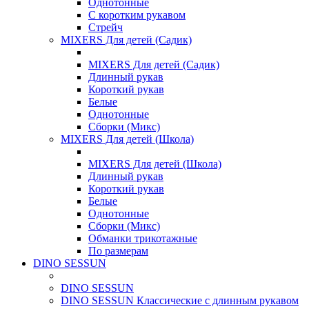
Однотонные
С коротким рукавом
Стрейч
MIXERS Для детей (Садик)
MIXERS Для детей (Садик)
Длинный рукав
Короткий рукав
Белые
Однотонные
Сборки (Микс)
MIXERS Для детей (Школа)
MIXERS Для детей (Школа)
Длинный рукав
Короткий рукав
Белые
Однотонные
Сборки (Микс)
Обманки трикотажные
По размерам
DINO SESSUN
DINO SESSUN
DINO SESSUN Классические с длинным рукавом