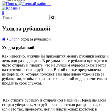
0
Уход за рубашкой
Блог
Уход за рубашкой
Уход за рубашкой
Как известно, мужчинам приходится менять рубашки каждый
день или раз в два дня. В результате все рубашки приходится
часто стирать и гладить, что не лучшим образом сказывается
на состоянии ткани рубашки. В этой статье представлена
информация, которая поможет вам правильно ухаживать за
рубашками, чтобы сохранить их внешний вид и значительно
продлить срок службы.
Как стирать рубашку в стиральной машине? Перед началом
стирки убедитесь, что рубашка полностью расправлена, и,
если это так, проверьте, нет ли пластиковых косточек в