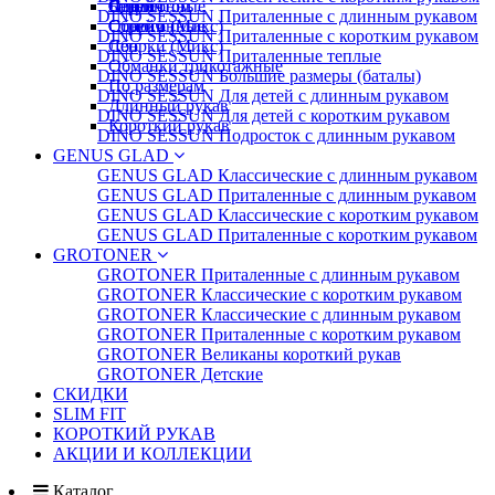
Лен
Стрейч
С принтом
Однотонные
Белые
DINO SESSUN Приталенные с длинным рукавом
Стрейч
Сборки (Микс)
Однотонные
DINO SESSUN Приталенные с коротким рукавом
Лен
Сборки (Микс)
DINO SESSUN Приталенные теплые
Обманки трикотажные
DINO SESSUN Большие размеры (баталы)
По размерам
DINO SESSUN Для детей с длинным рукавом
Длинный рукав
DINO SESSUN Для детей с коротким рукавом
Короткий рукав
DINO SESSUN Подросток с длинным рукавом
GENUS GLAD
GENUS GLAD Классические с длинным рукавом
GENUS GLAD Приталенные с длинным рукавом
GENUS GLAD Классические с коротким рукавом
GENUS GLAD Приталенные с коротким рукавом
GROTONER
GROTONER Приталенные с длинным рукавом
GROTONER Классические с коротким рукавом
GROTONER Классические с длинным рукавом
GROTONER Приталенные с коротким рукавом
GROTONER Великаны короткий рукав
GROTONER Детские
СКИДКИ
SLIM FIT
КОРОТКИЙ РУКАВ
АКЦИИ И КОЛЛЕКЦИИ
Каталог