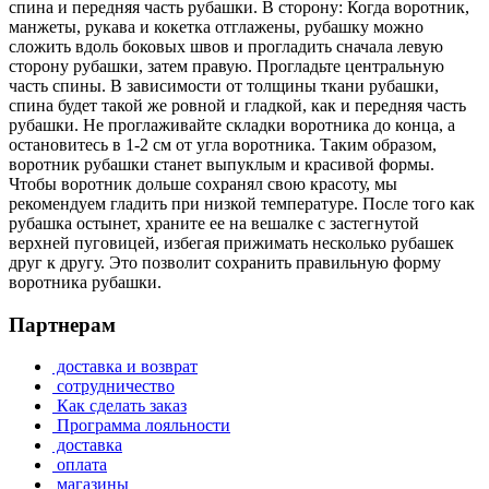
спина и передняя часть рубашки. В сторону: Когда воротник,
манжеты, рукава и кокетка отглажены, рубашку можно
сложить вдоль боковых швов и прогладить сначала левую
сторону рубашки, затем правую. Прогладьте центральную
часть спины. В зависимости от толщины ткани рубашки,
спина будет такой же ровной и гладкой, как и передняя часть
рубашки. Не проглаживайте складки воротника до конца, а
остановитесь в 1-2 см от угла воротника. Таким образом,
воротник рубашки станет выпуклым и красивой формы.
Чтобы воротник дольше сохранял свою красоту, мы
рекомендуем гладить при низкой температуре. После того как
рубашка остынет, храните ее на вешалке с застегнутой
верхней пуговицей, избегая прижимать несколько рубашек
друг к другу. Это позволит сохранить правильную форму
воротника рубашки.
Партнерам
доставка и возврат
сотрудничество
Как сделать заказ
Программа лояльности
доставка
оплата
магазины