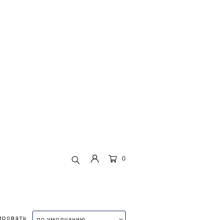
0
ировать