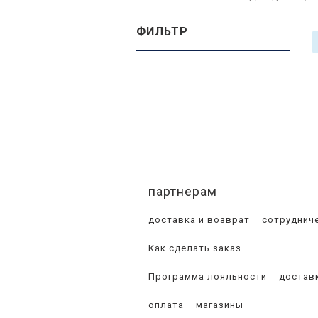
рукавом
Стрейч
Стрейч
Стрейч
Стрейч
MIXERS Для детей (Садик)
ФИЛЬТР
DINO SESSUN Для детей с коротким
Лен
Лен
Лен
рукавом
MIXERS Для детей (Школа)
DINO SESSUN Подросток с длинным
рукавом
партнерам
доставка и возврат
сотруднич
Как сделать заказ
Программа лояльности
достав
оплата
магазины