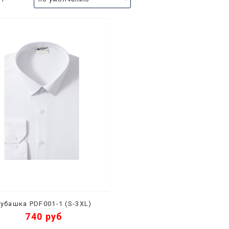
Рубашка PDF001-1 (S-3XL)
740 руб