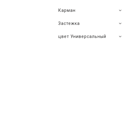
Карман
Застежка
цвет Универсальный