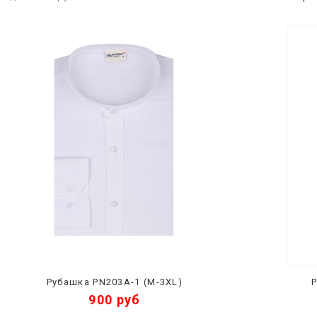
Рубашка PN203A-1 (M-3XL)
900 руб