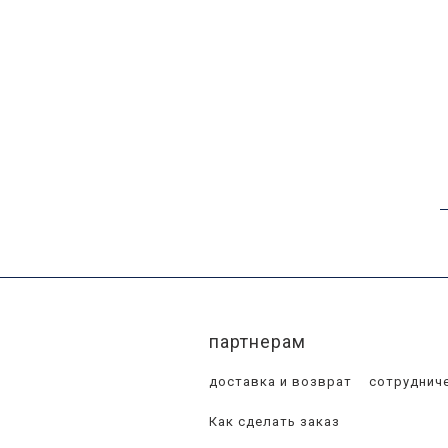
партнерам
доставка и возврат
сотруднич
Как сделать заказ