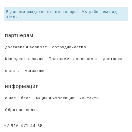
рукавом
Стрейч
Стрейч
Стрейч
Стрейч
MIXERS Для детей (Садик)
В данном разделе пока нет товаров. Мы работаем над
DINO SESSUN Для детей с коротким
этим.
Лен
Лен
Лен
рукавом
MIXERS Для детей (Школа)
DINO SESSUN Подросток с длинным
партнерам
рукавом
доставка и возврат
сотрудничество
Как сделать заказ
Программа лояльности
доставка
оплата
магазины
информация
о нас
блог
Акции и коллекции
контакты
Обратная связь
+7-916-471-44-68