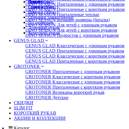
Лен
Стрейч
С принтом
Однотонные
Белые
DINO SESSUN Приталенные с длинным рукавом
Стрейч
Сборки (Микс)
Однотонные
DINO SESSUN Приталенные с коротким рукавом
Лен
Сборки (Микс)
DINO SESSUN Приталенные теплые
Обманки трикотажные
DINO SESSUN Большие размеры (баталы)
По размерам
DINO SESSUN Для детей с длинным рукавом
Длинный рукав
DINO SESSUN Для детей с коротким рукавом
Короткий рукав
DINO SESSUN Подросток с длинным рукавом
GENUS GLAD
GENUS GLAD Классические с длинным рукавом
GENUS GLAD Приталенные с длинным рукавом
GENUS GLAD Классические с коротким рукавом
GENUS GLAD Приталенные с коротким рукавом
GROTONER
GROTONER Приталенные с длинным рукавом
GROTONER Классические с коротким рукавом
GROTONER Классические с длинным рукавом
GROTONER Приталенные с коротким рукавом
GROTONER Великаны короткий рукав
GROTONER Детские
СКИДКИ
SLIM FIT
КОРОТКИЙ РУКАВ
АКЦИИ И КОЛЛЕКЦИИ
Каталог