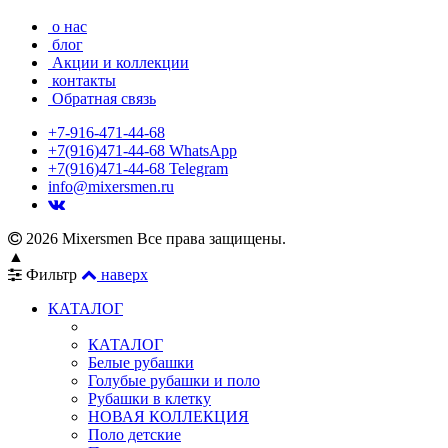
о нас
блог
Акции и коллекции
контакты
Обратная связь
+7-916-471-44-68
+7(916)471-44-68 WhatsApp
+7(916)471-44-68 Telegram
info@mixersmen.ru
2026 Mixersmen Все права защищены.
▲
Фильтр
наверх
КАТАЛОГ
КАТАЛОГ
Белые рубашки
Голубые рубашки и поло
Рубашки в клетку
НОВАЯ КОЛЛЕКЦИЯ
Поло детские