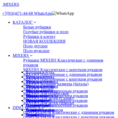
MIXERS
+7(916)471-44-68 WhatsApp
КАТАЛОГ
Белые рубашки
Голубые рубашки и поло
Рубашки в клетку
НОВАЯ КОЛЛЕКЦИЯ
Поло детские
Поло мужские
MIXERS
Рубашки MIXERS Классические с длинным
рукавом
MIXERS Классические с коротким рукавом
Крупная клетка
MIXERS Приталенные с длинным рукавом
Мелкая клетка
Крупная клетка
MIXERS Приталенные с коротким рукавом
Широкая полоска
Мелкая клетка
Крупная клетка
MIXERS Большие размеры (баталы)
Мелкая полоска
Широкая полоска
Мелкая клетка
Крупная клетка
MIXERS Теплые
Однотонные
Мелкая полоска
Широкая полоска
Мелкая клетка
Классические c длинным рукавом
MIXERS Для подростков
Белые
Однотонные
Мелкая полоска
Широкая полоска
Классические с коротким рукавом
Классические
MIXERS Для детей (Садик)
С выработкой
Белые
Однотонные
Мелкая полоска
Приталенные с длинным рукавом
Приталенные
В полоску
MIXERS Для детей (Школа)
С принтом
С выработкой
Белые
Однотонные
Приталенные с коротким рукавом
Однотонные
Длинный рукав
DINO SESSUN
Стрейч
С принтом
С выработкой
Белые
С коротким рукавом
Короткий рукав
Длинный рукав
DINO SESSUN Классические с длинным рукавом
Лен
Стрейч
С принтом
С выработкой
Стрейч
Белые
Короткий рукав
DINO SESSUN Классические с коротким рукавом