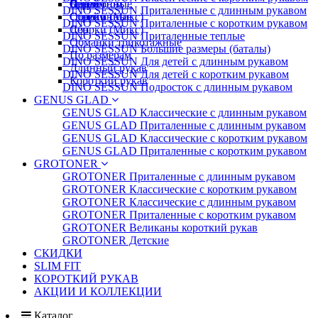
Лен
Стрейч
С принтом
Однотонные
Белые
DINO SESSUN Приталенные с длинным рукавом
Стрейч
Сборки (Микс)
Однотонные
DINO SESSUN Приталенные с коротким рукавом
Лен
Сборки (Микс)
DINO SESSUN Приталенные теплые
Обманки трикотажные
DINO SESSUN Большие размеры (баталы)
По размерам
DINO SESSUN Для детей с длинным рукавом
Длинный рукав
DINO SESSUN Для детей с коротким рукавом
Короткий рукав
DINO SESSUN Подросток с длинным рукавом
GENUS GLAD
GENUS GLAD Классические с длинным рукавом
GENUS GLAD Приталенные с длинным рукавом
GENUS GLAD Классические с коротким рукавом
GENUS GLAD Приталенные с коротким рукавом
GROTONER
GROTONER Приталенные с длинным рукавом
GROTONER Классические с коротким рукавом
GROTONER Классические с длинным рукавом
GROTONER Приталенные с коротким рукавом
GROTONER Великаны короткий рукав
GROTONER Детские
СКИДКИ
SLIM FIT
КОРОТКИЙ РУКАВ
АКЦИИ И КОЛЛЕКЦИИ
Каталог