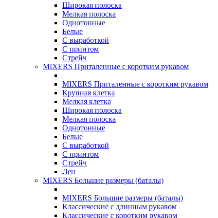
Широкая полоска
Мелкая полоска
Однотонные
Белые
С выработкой
С принтом
Стрейч
MIXERS Приталенные с коротким рукавом
MIXERS Приталенные с коротким рукавом
Крупная клетка
Мелкая клетка
Широкая полоска
Мелкая полоска
Однотонные
Белые
С выработкой
С принтом
Стрейч
Лен
MIXERS Большие размеры (баталы)
MIXERS Большие размеры (баталы)
Классические c длинным рукавом
Классические с коротким рукавом