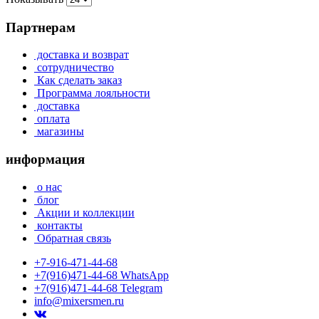
Партнерам
доставка и возврат
сотрудничество
Как сделать заказ
Программа лояльности
доставка
оплата
магазины
информация
о нас
блог
Акции и коллекции
контакты
Обратная связь
+7-916-471-44-68
+7(916)471-44-68 WhatsApp
+7(916)471-44-68 Telegram
info@mixersmen.ru