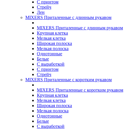
С принтом
Стрейч
Лен
MIXERS Приталенные с длинным рукавом
MIXERS Приталенные с длинным рукавом
Крупная клетка
Мелкая клетка
Широкая полоска
Мелкая полоска
Однотонные
Белые
С выработкой
С принтом
Стрейч
MIXERS Приталенные с коротким рукавом
MIXERS Приталенные с коротким рукавом
Крупная клетка
Мелкая клетка
Широкая полоска
Мелкая полоска
Однотонные
Белые
С выработкой