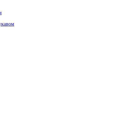
м
укавом