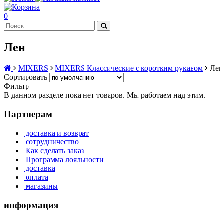
0
Лен
MIXERS
MIXERS Классические с коротким рукавом
Ле
Сортировать
Фильтр
В данном разделе пока нет товаров. Мы работаем над этим.
Партнерам
доставка и возврат
сотрудничество
Как сделать заказ
Программа лояльности
доставка
оплата
магазины
информация