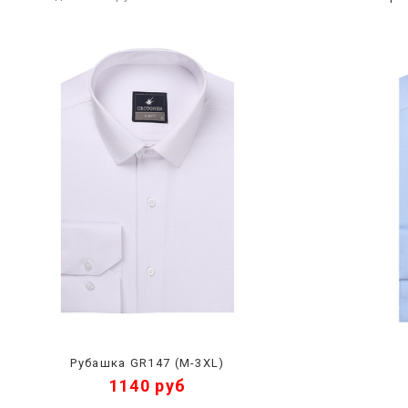
Рубашка GR147 (M-3XL)
1140 руб