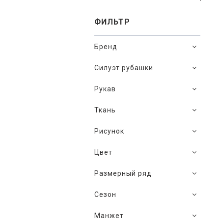
рукавом
Стрейч
Стрейч
Стрейч
Стрейч
MIXERS Для детей (Садик)
ФИЛЬТР
DINO SESSUN Для детей с коротким
Лен
Лен
Лен
рукавом
MIXERS Для детей (Школа)
Бренд
DINO SESSUN Подросток с длинным
рукавом
Силуэт рубашки
Рукав
Ткань
Рисунок
Цвет
Размерный ряд
Сезон
Манжет