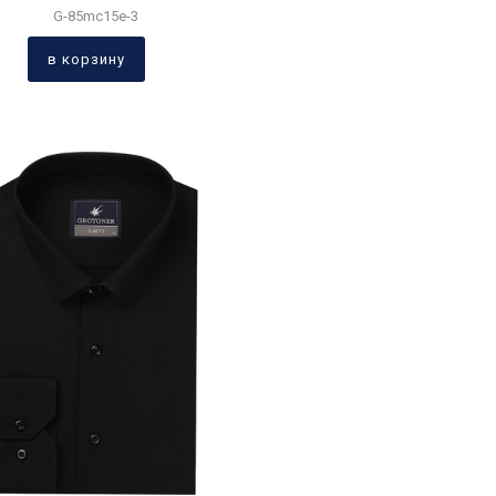
G-85mc15e-3
в корзину