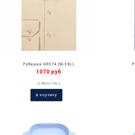
Рубашка GR374 (M-3XL)
Р
1070 руб
G-85mc15e-2
в корзину