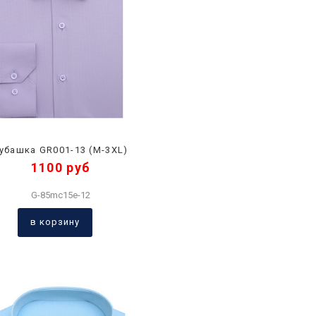
убашка GR001-13 (M-3XL)
1100 руб
G-85mc15e-12
в корзину