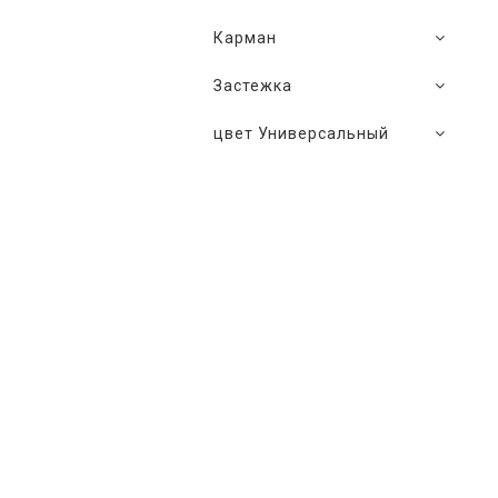
Карман
Застежка
цвет Универсальный