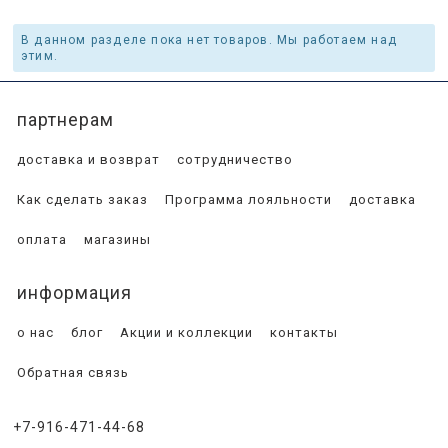
рукавом
Стрейч
Стрейч
Стрейч
Стрейч
MIXERS Для детей (Садик)
В данном разделе пока нет товаров. Мы работаем над
DINO SESSUN Для детей с коротким
этим.
Лен
Лен
Лен
рукавом
MIXERS Для детей (Школа)
DINO SESSUN Подросток с длинным
партнерам
рукавом
доставка и возврат
сотрудничество
Как сделать заказ
Программа лояльности
доставка
оплата
магазины
информация
о нас
блог
Акции и коллекции
контакты
Обратная связь
+7-916-471-44-68