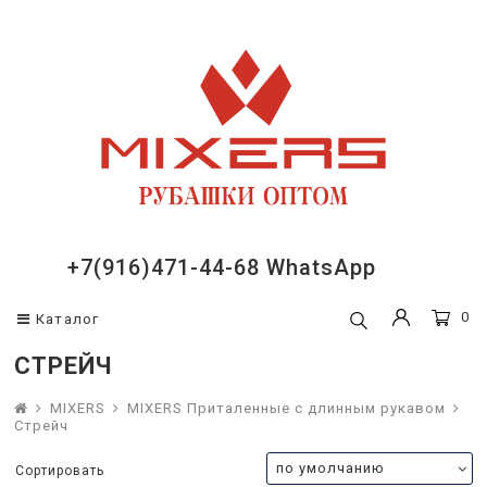
КАТАЛОГ
MIXERS
DINO SESSUN
GENUS GLAD
GROTONER
Рубашки MIXERS Кл
MIXERS Классическ
MIXERS Приталенн
MIXERS Приталенн
MIXERS Большие р
MIXERS Теплые
MIXERS Для подро
MIXERS Для детей 
MIXERS Для детей 
DINO SESSUN Боль
длинным рукавом
рукавом
рукавом
рукавом
(баталы)
Белые рубашки
Рубашки MIXERS Классические с
DINO SESSUN Классические с длинным
GENUS GLAD Классические с длинным
GROTONER Приталенные с длинным
Классические c д
Классические
В полоску
Длинный рукав
Длинный рукав
длинным рукавом
рукавом
рукавом
рукавом
Крупная клетка
Крупная клетка
Крупная клетка
Крупная клетка
Длинный рукав
Голубые рубашки и поло
Классические с к
Приталенные
Однотонные
Короткий рукав
Короткий рукав
MIXERS Классические с
DINO SESSUN Классические с
GENUS GLAD Приталенные с длинным
GROTONER Классические с коротким
Мелкая клетка
Мелкая клетка
Мелкая клетка
Мелкая клетка
Короткий рукав
коротким рукавом
коротким рукавом
рукавом
рукавом
Рубашки в клетку
Приталенные с дл
С коротким рукав
Белые
Белые
Широкая полоска
Широкая полоска
Широкая полоска
Широкая полоска
MIXERS Приталенные с длинным
DINO SESSUN Приталенные с длинным
GENUS GLAD Классические с
GROTONER Классические с длинным
НОВАЯ КОЛЛЕКЦИЯ
Приталенные с ко
Стрейч
Однотонные
Однотонные
+7(916)471-44-68 WhatsApp
рукавом
рукавом
коротким рукавом
рукавом
Мелкая полоска
Мелкая полоска
Мелкая полоска
Мелкая полоска
Поло детские
Сборки (Микс)
Сборки (Микс)
MIXERS Приталенные с коротким
DINO SESSUN Приталенные с
GENUS GLAD Приталенные с коротким
GROTONER Приталенные с коротким
0
Каталог
Однотонные
Однотонные
Однотонные
Однотонные
рукавом
коротким рукавом
рукавом
рукавом
Поло мужские
Обманки трикотаж
СТРЕЙЧ
Белые
Белые
Белые
Белые
MIXERS Большие размеры
DINO SESSUN Приталенные теплые
GROTONER Великаны короткий рукав
(баталы)
По размерам
MIXERS
MIXERS Приталенные с длинным рукавом
С выработкой
С выработкой
С выработкой
С выработкой
DINO SESSUN Большие размеры
GROTONER Детские
Стрейч
MIXERS Теплые
(баталы)
С принтом
С принтом
С принтом
С принтом
Сортировать
MIXERS Для подростков
DINO SESSUN Для детей с длинным