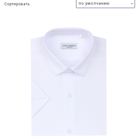
рукавом
Сортировать
Стрейч
Стрейч
Стрейч
Стрейч
MIXERS Для детей (Садик)
DINO SESSUN Для детей с коротким
Лен
Лен
Лен
рукавом
MIXERS Для детей (Школа)
DINO SESSUN Подросток с длинным
рукавом