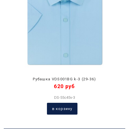
Рубашка VDS001BG k-3 (29-36)
620 руб
DS-55c45v-3
в корзину