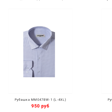
Рубашка MM047BW-1 (L-4XL)
Ру
950 руб