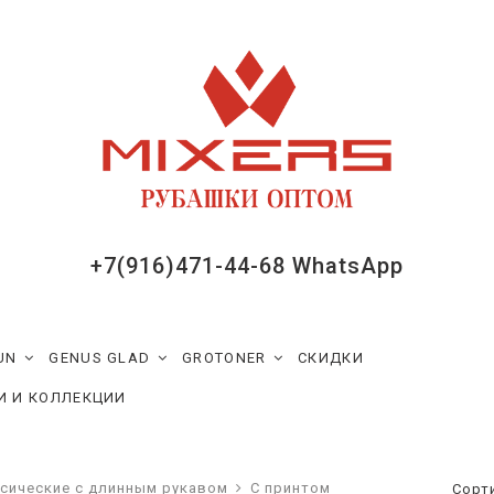
ассические с
ие с коротким
ые с длинным
ые с коротким
азмеры (баталы)
стков
(Садик)
(Школа)
шие размеры
линным рукавом
оротким рукавом
инным рукавом
ом
+7(916)471-44-68 WhatsApp
ротким рукавом
ные
UN
GENUS GLAD
GROTONER
СКИДКИ
И И КОЛЛЕКЦИИ
сические с длинным рукавом
С принтом
Сорт