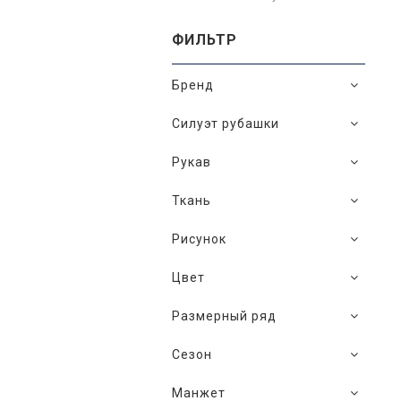
рукавом
Стрейч
Стрейч
Стрейч
Стрейч
MIXERS Для детей (Садик)
ФИЛЬТР
DINO SESSUN Для детей с коротким
Лен
Лен
Лен
рукавом
MIXERS Для детей (Школа)
Бренд
DINO SESSUN Подросток с длинным
рукавом
Силуэт рубашки
Рукав
Ткань
Рисунок
Цвет
Размерный ряд
Сезон
Манжет