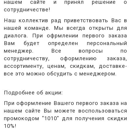
нашем сайте и принял решение о
рукавом
Стрейч
Стрейч
Стрейч
Стрейч
сотрудничестве!
MIXERS Для детей (Садик)
DINO SESSUN Для детей с коротким
Лен
Лен
Лен
Наш коллектив рад приветствовать Вас в
рукавом
MIXERS Для детей (Школа)
нашей команде. Мы всегда открыты для
DINO SESSUN Подросток с длинным
диалога. При офрмлении первого заказа
рукавом
Вам будет определен персональный
менеджер. Все вопросы по
сотрудничеству, оформлению заказа,
ассортименту, ценам, скидкам, доставке-
все это можно обсудить с менеджером.
Подробнее об акции:
При оформление Вашего первого заказа на
нашем сайте Вы можете воспользоваться
промокодом "1010" для получения скидки
10%!