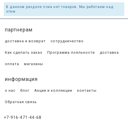
рукавом
Стрейч
Стрейч
Стрейч
Стрейч
В данном разделе пока нет товаров. Мы работаем над
MIXERS Для детей (Садик)
этим.
DINO SESSUN Для детей с коротким
Лен
Лен
Лен
рукавом
MIXERS Для детей (Школа)
партнерам
DINO SESSUN Подросток с длинным
рукавом
доставка и возврат
сотрудничество
Как сделать заказ
Программа лояльности
доставка
оплата
магазины
информация
о нас
блог
Акции и коллекции
контакты
Обратная связь
+7-916-471-44-68