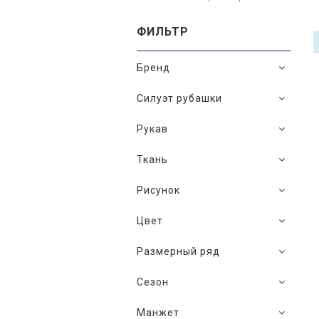
рукавом
Стрейч
Стрейч
Стрейч
Стрейч
MIXERS Для детей (Садик)
ФИЛЬТР
DINO SESSUN Для детей с коротким
Лен
Лен
Лен
рукавом
MIXERS Для детей (Школа)
Бренд
DINO SESSUN Подросток с длинным
рукавом
Силуэт рубашки
Рукав
Ткань
Рисунок
Цвет
Размерный ряд
Сезон
Манжет