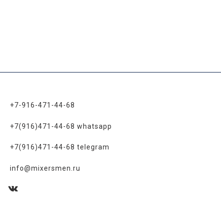
+7-916-471-44-68
+7(916)471-44-68 whatsapp
+7(916)471-44-68 telegram
info@mixersmen.ru