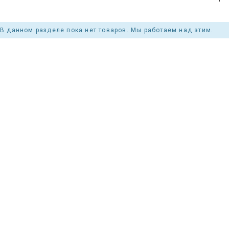
В данном разделе пока нет товаров. Мы работаем над этим.