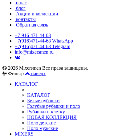
о нас
блог
Акции и коллекции
контакты
Обратная связь
+7-916-471-44-68
+7(916)471-44-68 WhatsApp
+7(916)471-44-68 Telegram
info@mixersmen.ru
2026 Mixersmen Все права защищены.
Фильтр
наверх
КАТАЛОГ
КАТАЛОГ
Белые рубашки
Голубые рубашки и поло
Рубашки в клетку
НОВАЯ КОЛЛЕКЦИЯ
Поло детские
Поло мужские
MIXERS