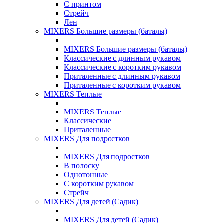
С принтом
Стрейч
Лен
MIXERS Большие размеры (баталы)
MIXERS Большие размеры (баталы)
Классические c длинным рукавом
Классические с коротким рукавом
Приталенные с длинным рукавом
Приталенные с коротким рукавом
MIXERS Теплые
MIXERS Теплые
Классические
Приталенные
MIXERS Для подростков
MIXERS Для подростков
В полоску
Однотонные
С коротким рукавом
Стрейч
MIXERS Для детей (Садик)
MIXERS Для детей (Садик)