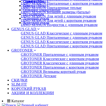
Стрейч
Сборки (Микс)
Однотонные
DINO SESSUN Приталенные с коротким рукавом
Лен
Сборки (Микс)
DINO SESSUN Приталенные теплые
Обманки трикотажные
DINO SESSUN Большие размеры (баталы)
По размерам
DINO SESSUN Для детей с длинным рукавом
Длинный рукав
DINO SESSUN Для детей с коротким рукавом
Короткий рукав
DINO SESSUN Подросток с длинным рукавом
GENUS GLAD
GENUS GLAD Классические с длинным рукавом
GENUS GLAD Приталенные с длинным рукавом
GENUS GLAD Классические с коротким рукавом
GENUS GLAD Приталенные с коротким рукавом
GROTONER
GROTONER Приталенные с длинным рукавом
GROTONER Классические с коротким рукавом
GROTONER Классические с длинным рукавом
GROTONER Приталенные с коротким рукавом
GROTONER Великаны короткий рукав
GROTONER Детские
СКИДКИ
SLIM FIT
КОРОТКИЙ РУКАВ
АКЦИИ И КОЛЛЕКЦИИ
Каталог