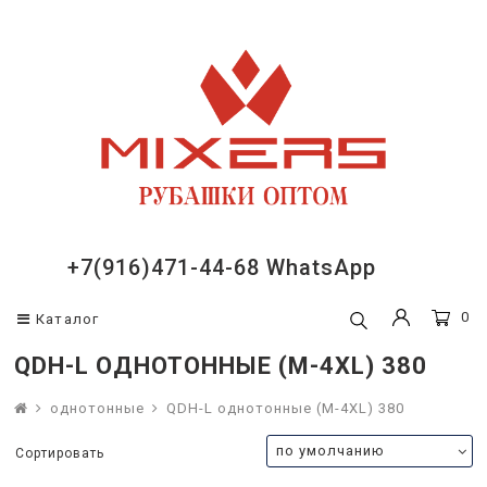
КАТАЛОГ
MIXERS
DINO SESSUN
GENUS GLAD
GROTONER
Рубашки MIXERS Кл
MIXERS Классическ
MIXERS Приталенн
MIXERS Приталенн
MIXERS Большие р
MIXERS Теплые
MIXERS Для подро
MIXERS Для детей 
MIXERS Для детей 
DINO SESSUN Боль
длинным рукавом
рукавом
рукавом
рукавом
(баталы)
Белые рубашки
Рубашки MIXERS Классические с
DINO SESSUN Классические с длинным
GENUS GLAD Классические с длинным
GROTONER Приталенные с длинным
Классические c д
Классические
В полоску
Длинный рукав
Длинный рукав
длинным рукавом
рукавом
рукавом
рукавом
Крупная клетка
Крупная клетка
Крупная клетка
Крупная клетка
Длинный рукав
Голубые рубашки и поло
Классические с к
Приталенные
Однотонные
Короткий рукав
Короткий рукав
MIXERS Классические с
DINO SESSUN Классические с
GENUS GLAD Приталенные с длинным
GROTONER Классические с коротким
Мелкая клетка
Мелкая клетка
Мелкая клетка
Мелкая клетка
Короткий рукав
коротким рукавом
коротким рукавом
рукавом
рукавом
Рубашки в клетку
Приталенные с дл
С коротким рукав
Белые
Белые
Широкая полоска
Широкая полоска
Широкая полоска
Широкая полоска
MIXERS Приталенные с длинным
DINO SESSUN Приталенные с длинным
GENUS GLAD Классические с
GROTONER Классические с длинным
НОВАЯ КОЛЛЕКЦИЯ
Приталенные с ко
Стрейч
Однотонные
Однотонные
+7(916)471-44-68 WhatsApp
рукавом
рукавом
коротким рукавом
рукавом
Мелкая полоска
Мелкая полоска
Мелкая полоска
Мелкая полоска
Поло детские
Сборки (Микс)
Сборки (Микс)
MIXERS Приталенные с коротким
DINO SESSUN Приталенные с
GENUS GLAD Приталенные с коротким
GROTONER Приталенные с коротким
0
Каталог
Однотонные
Однотонные
Однотонные
Однотонные
рукавом
коротким рукавом
рукавом
рукавом
Поло мужские
Обманки трикотаж
QDH-L ОДНОТОННЫЕ (M-4XL) 380
Белые
Белые
Белые
Белые
MIXERS Большие размеры
DINO SESSUN Приталенные теплые
GROTONER Великаны короткий рукав
(баталы)
По размерам
однотонные
QDH-L однотонные (M-4XL) 380
С выработкой
С выработкой
С выработкой
С выработкой
DINO SESSUN Большие размеры
GROTONER Детские
MIXERS Теплые
(баталы)
Сортировать
С принтом
С принтом
С принтом
С принтом
MIXERS Для подростков
DINO SESSUN Для детей с длинным