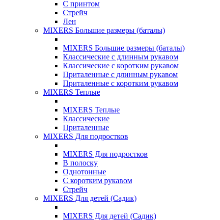
С принтом
Стрейч
Лен
MIXERS Большие размеры (баталы)
MIXERS Большие размеры (баталы)
Классические c длинным рукавом
Классические с коротким рукавом
Приталенные с длинным рукавом
Приталенные с коротким рукавом
MIXERS Теплые
MIXERS Теплые
Классические
Приталенные
MIXERS Для подростков
MIXERS Для подростков
В полоску
Однотонные
С коротким рукавом
Стрейч
MIXERS Для детей (Садик)
MIXERS Для детей (Садик)