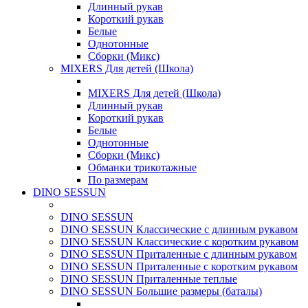
Длинный рукав
Короткий рукав
Белые
Однотонные
Сборки (Микс)
MIXERS Для детей (Школа)
MIXERS Для детей (Школа)
Длинный рукав
Короткий рукав
Белые
Однотонные
Сборки (Микс)
Обманки трикотажные
По размерам
DINO SESSUN
DINO SESSUN
DINO SESSUN Классические с длинным рукавом
DINO SESSUN Классические с коротким рукавом
DINO SESSUN Приталенные с длинным рукавом
DINO SESSUN Приталенные с коротким рукавом
DINO SESSUN Приталенные теплые
DINO SESSUN Большие размеры (баталы)