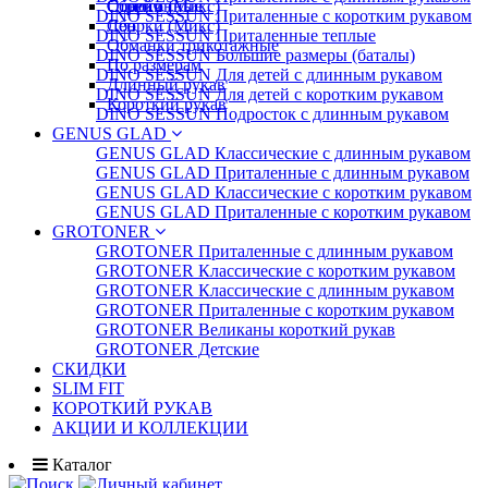
Стрейч
Сборки (Микс)
Однотонные
DINO SESSUN Приталенные с коротким рукавом
Лен
Сборки (Микс)
DINO SESSUN Приталенные теплые
Обманки трикотажные
DINO SESSUN Большие размеры (баталы)
По размерам
DINO SESSUN Для детей с длинным рукавом
Длинный рукав
DINO SESSUN Для детей с коротким рукавом
Короткий рукав
DINO SESSUN Подросток с длинным рукавом
GENUS GLAD
GENUS GLAD Классические с длинным рукавом
GENUS GLAD Приталенные с длинным рукавом
GENUS GLAD Классические с коротким рукавом
GENUS GLAD Приталенные с коротким рукавом
GROTONER
GROTONER Приталенные с длинным рукавом
GROTONER Классические с коротким рукавом
GROTONER Классические с длинным рукавом
GROTONER Приталенные с коротким рукавом
GROTONER Великаны короткий рукав
GROTONER Детские
СКИДКИ
SLIM FIT
КОРОТКИЙ РУКАВ
АКЦИИ И КОЛЛЕКЦИИ
Каталог