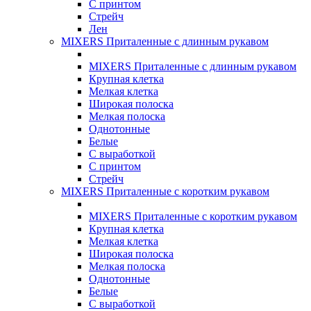
С принтом
Стрейч
Лен
MIXERS Приталенные с длинным рукавом
MIXERS Приталенные с длинным рукавом
Крупная клетка
Мелкая клетка
Широкая полоска
Мелкая полоска
Однотонные
Белые
С выработкой
С принтом
Стрейч
MIXERS Приталенные с коротким рукавом
MIXERS Приталенные с коротким рукавом
Крупная клетка
Мелкая клетка
Широкая полоска
Мелкая полоска
Однотонные
Белые
С выработкой