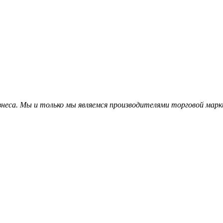
.
знеса.
Мы и только мы являемся производителями торговой мар