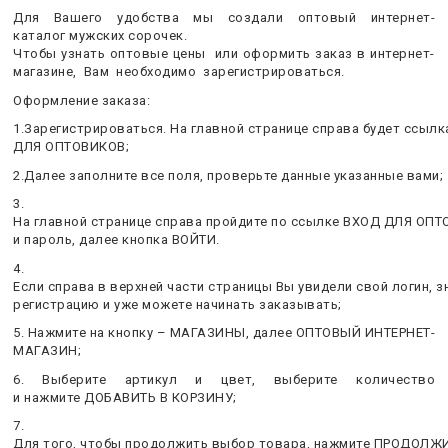
рукавом
Стрейч
Стрейч
Стрейч
Стрейч
Для Вашего удобства мы создали оптовый интернет-
каталог мужских сорочек.
MIXERS Для детей (Садик)
Чтобы узнать оптовые цены или оформить заказ в интернет-
DINO SESSUN Для детей с коротким
Лен
Лен
Лен
рукавом
магазине, Вам необходимо зарегистрироваться.
MIXERS Для детей (Школа)
Оформление заказа:
DINO SESSUN Подросток с длинным
1.Зарегистрироваться. На главной странице справа будет ссыл
рукавом
ДЛЯ ОПТОВИКОВ;
2.Далее заполните все поля, проверьте данные указанные вами;
3.
На главной странице справа пройдите по ссылке ВХОД ДЛЯ ОПТ
и пароль, далее кнопка ВОЙТИ.
4.
Если справа в верхней части страницы Вы увидели свой логин, 
регистрацию и уже можете начинать заказывать;
5. Нажмите на кнопку – МАГАЗИНЫ, далее ОПТОВЫЙ ИНТЕРНЕТ-
МАГАЗИН;
6. Выберите артикул и цвет, выберите количество
и нажмите ДОБАВИТЬ В КОРЗИНУ;
7.
Для того, чтобы продолжить выбор товара, нажмите ПРОДОЛЖИ