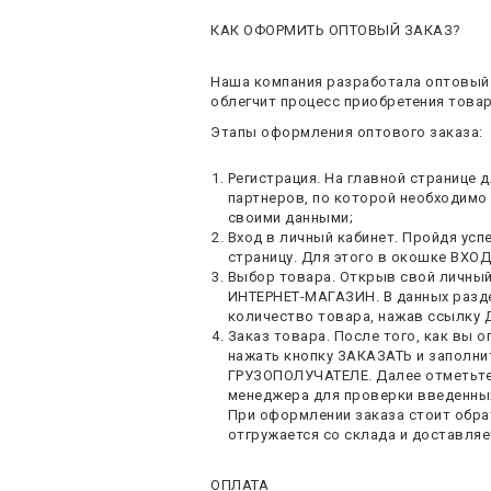
рукавом
Стрейч
Стрейч
Стрейч
Стрейч
КАК ОФОРМИТЬ ОПТОВЫЙ ЗАКАЗ?
MIXERS Для детей (Садик)
DINO SESSUN Для детей с коротким
Лен
Лен
Лен
рукавом
Наша компания разработала оптовый 
MIXERS Для детей (Школа)
облегчит процесс приобретения товар
DINO SESSUN Подросток с длинным
Этапы оформления оптового заказа:
рукавом
Регистрация. На главной странице 
партнеров, по которой необходимо 
своими данными;
Вход в личный кабинет. Пройдя ус
страницу. Для этого в окошке ВХОД
Выбор товара. Открыв свой личный
ИНТЕРНЕТ-МАГАЗИН. В данных разде
количество товара, нажав ссылку
Заказ товара. После того, как вы 
нажать кнопку ЗАКАЗАТЬ и заполн
ГРУЗОПОЛУЧАТЕЛЕ. Далее отметьте
менеджера для проверки введенны
При оформлении заказа стоит обрат
отгружается со склада и доставляе
ОПЛАТА