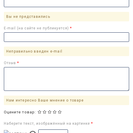
Вы не представились
E-mail (на сайте не публикуется)
Неправильно введен e-mail
Отзыв
Нам интересно Ваше мнение о товаре
Оцените товар:
Наберите текст, изображённый на картинке