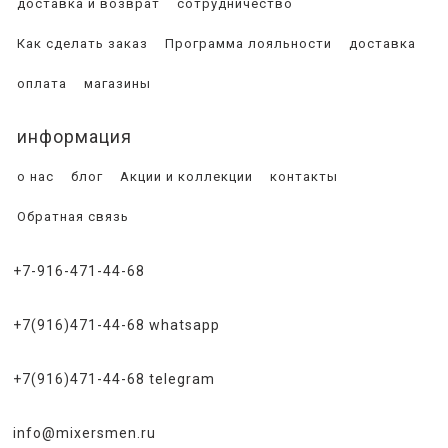
доставка и возврат
сотрудничество
Как сделать заказ
Программа лояльности
доставка
оплата
магазины
информация
о нас
блог
Акции и коллекции
контакты
Обратная связь
+7-916-471-44-68
+7(916)471-44-68 whatsapp
+7(916)471-44-68 telegram
info@mixersmen.ru