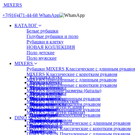
MIXERS
+7(916)471-44-68 WhatsApp
КАТАЛОГ
Белые рубашки
Голубые рубашки и поло
Рубашки в клетку
НОВАЯ КОЛЛЕКЦИЯ
Поло детские
Поло мужские
MIXERS
Рубашки MIXERS Классические с длинным рукаво
MIXERS Классические с коротким рукавом
Крупная клетка
MIXERS Приталенные с длинным рукавом
Мелкая клетка
Крупная клетка
MIXERS Приталенные с коротким рукавом
Широкая полоска
Мелкая клетка
Крупная клетка
MIXERS Большие размеры (баталы)
Мелкая полоска
Широкая полоска
Мелкая клетка
Крупная клетка
MIXERS Теплые
Однотонные
Мелкая полоска
Широкая полоска
Мелкая клетка
Классические c длинным рукавом
MIXERS Для подростков
Белые
Однотонные
Мелкая полоска
Широкая полоска
Классические с коротким рукавом
Классические
MIXERS Для детей (Садик)
С выработкой
Белые
Однотонные
Мелкая полоска
Приталенные с длинным рукавом
Приталенные
В полоску
MIXERS Для детей (Школа)
С принтом
С выработкой
Белые
Однотонные
Приталенные с коротким рукавом
Однотонные
Длинный рукав
DINO SESSUN
Стрейч
С принтом
С выработкой
Белые
С коротким рукавом
Короткий рукав
Длинный рукав
DINO SESSUN Классические с длинным рукавом
Лен
Стрейч
С принтом
С выработкой
Стрейч
Белые
Короткий рукав
DINO SESSUN Классические с коротким рукавом
Лен
Стрейч
С принтом
Однотонные
Белые
DINO SESSUN Приталенные с длинным рукавом