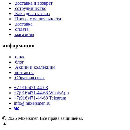
доставка и возврат
сотрудничество
Как сделать заказ
Программа лояльности
доставка
оплата
магазины
информация
о нас
блог
Акции и коллекции
контакты
Обратная связь
+7-916-471-44-68
+7(916)471-44-68 WhatsApp
+7(916)471-44-68 Telegram
info@mixersmen.ru
2026 Mixersmen Все права защищены.
▲