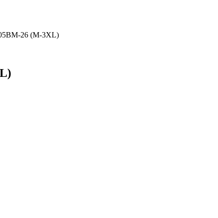
05BM-26 (M-3XL)
L)