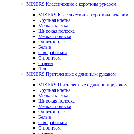
MIXERS Классические с коротким рукавом
MIXERS Классические с коротким рукавом
Крупная клетка
Мелкая клетка
Широкая полоска
Мелкая полоска
Однотонные
Белые
С выработкой
С принтом
Стрейч
Лен
MIXERS Приталенные с длинным рукавом
MIXERS Приталенные с длинным рукавом
Крупная клетка
Мелкая клетка
Широкая полоска
Мелкая полоска
Однотонные
Белые
С выработкой
С принтом
Стрейч