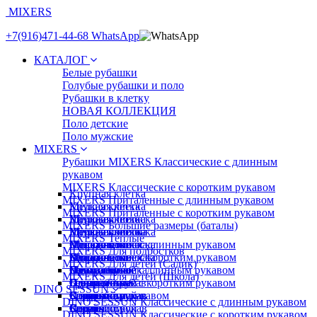
MIXERS
+7(916)471-44-68 WhatsApp
КАТАЛОГ
Белые рубашки
Голубые рубашки и поло
Рубашки в клетку
НОВАЯ КОЛЛЕКЦИЯ
Поло детские
Поло мужские
MIXERS
Рубашки MIXERS Классические с длинным
рукавом
MIXERS Классические с коротким рукавом
Крупная клетка
MIXERS Приталенные с длинным рукавом
Мелкая клетка
Крупная клетка
MIXERS Приталенные с коротким рукавом
Широкая полоска
Мелкая клетка
Крупная клетка
MIXERS Большие размеры (баталы)
Мелкая полоска
Широкая полоска
Мелкая клетка
Крупная клетка
MIXERS Теплые
Однотонные
Мелкая полоска
Широкая полоска
Мелкая клетка
Классические c длинным рукавом
MIXERS Для подростков
Белые
Однотонные
Мелкая полоска
Широкая полоска
Классические с коротким рукавом
Классические
MIXERS Для детей (Садик)
С выработкой
Белые
Однотонные
Мелкая полоска
Приталенные с длинным рукавом
Приталенные
В полоску
MIXERS Для детей (Школа)
С принтом
С выработкой
Белые
Однотонные
Приталенные с коротким рукавом
Однотонные
Длинный рукав
DINO SESSUN
Стрейч
С принтом
С выработкой
Белые
С коротким рукавом
Короткий рукав
Длинный рукав
DINO SESSUN Классические с длинным рукавом
Лен
Стрейч
С принтом
С выработкой
Стрейч
Белые
Короткий рукав
DINO SESSUN Классические с коротким рукавом