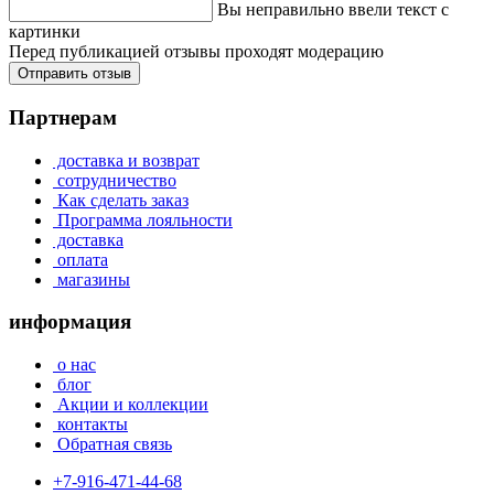
Вы неправильно ввели текст с
картинки
Перед публикацией отзывы проходят модерацию
Партнерам
доставка и возврат
сотрудничество
Как сделать заказ
Программа лояльности
доставка
оплата
магазины
информация
о нас
блог
Акции и коллекции
контакты
Обратная связь
+7-916-471-44-68