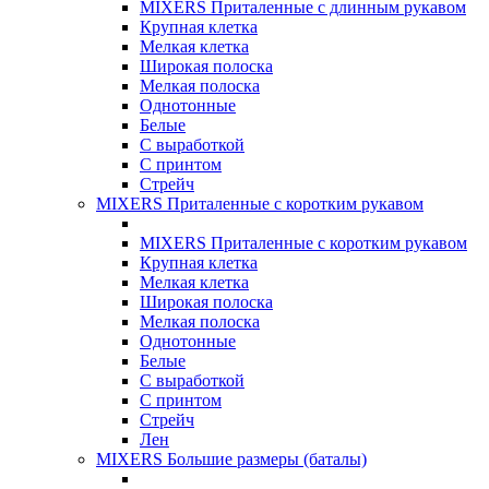
MIXERS Приталенные с длинным рукавом
Крупная клетка
Мелкая клетка
Широкая полоска
Мелкая полоска
Однотонные
Белые
С выработкой
С принтом
Стрейч
MIXERS Приталенные с коротким рукавом
MIXERS Приталенные с коротким рукавом
Крупная клетка
Мелкая клетка
Широкая полоска
Мелкая полоска
Однотонные
Белые
С выработкой
С принтом
Стрейч
Лен
MIXERS Большие размеры (баталы)