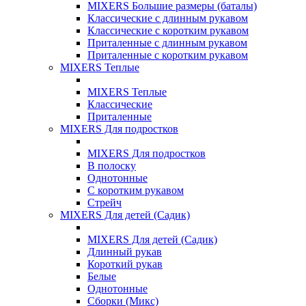
MIXERS Большие размеры (баталы)
Классические c длинным рукавом
Классические с коротким рукавом
Приталенные с длинным рукавом
Приталенные с коротким рукавом
MIXERS Теплые
MIXERS Теплые
Классические
Приталенные
MIXERS Для подростков
MIXERS Для подростков
В полоску
Однотонные
С коротким рукавом
Стрейч
MIXERS Для детей (Садик)
MIXERS Для детей (Садик)
Длинный рукав
Короткий рукав
Белые
Однотонные
Сборки (Микс)