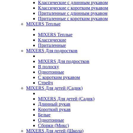
Классические c длинным рукавом
Классические с коротким рукавом
Приталенные с длинным рукавом
Приталенные с коротким рукавом
MIXERS Теплые
MIXERS Теплые
Классические
Приталенные
MIXERS Для подростков
MIXERS Для подростков
В полоску
Однотонные
С коротким рукавом
Стрейч
MIXERS Для детей (Садик)
MIXERS Для детей (Садик)
Длинный рукав
Короткий рукав
Белые
Однотонные
Сборки (Микс)
MIXERS Для детей (Школа)