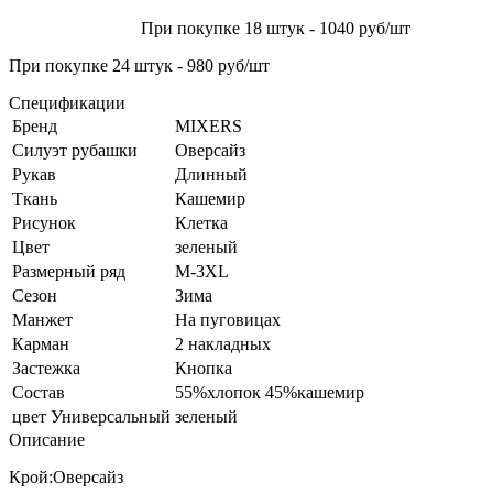
При покупке 18 штук - 1040 руб/шт
При покупке 24 штук - 980 руб/шт
Спецификации
Бренд
MIXERS
Силуэт рубашки
Оверсайз
Рукав
Длинный
Ткань
Кашемир
Рисунок
Клетка
Цвет
зеленый
Размерный ряд
M-3XL
Сезон
Зима
Манжет
На пуговицах
Карман
2 накладных
Застежка
Кнопка
Состав
55%хлопок 45%кашемир
цвет Универсальный
зеленый
Описание
Крой:Оверсайз