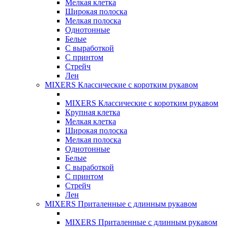
Мелкая клетка
Широкая полоска
Мелкая полоска
Однотонные
Белые
С выработкой
С принтом
Стрейч
Лен
MIXERS Классические с коротким рукавом
MIXERS Классические с коротким рукавом
Крупная клетка
Мелкая клетка
Широкая полоска
Мелкая полоска
Однотонные
Белые
С выработкой
С принтом
Стрейч
Лен
MIXERS Приталенные с длинным рукавом
MIXERS Приталенные с длинным рукавом