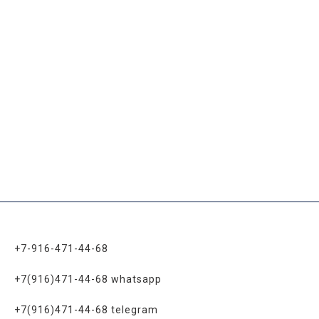
+7-916-471-44-68
+7(916)471-44-68 whatsapp
+7(916)471-44-68 telegram