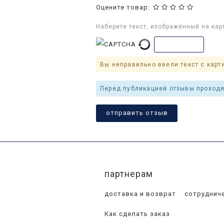
Оцените товар:
Наберите текст, изображённый на ка
Вы неправильно ввели текст с карт
Перед публикацией отзывы проход
партнерам
доставка и возврат
сотруднич
Как сделать заказ