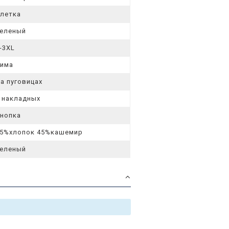
летка
еленый
-3XL
Зима
а пуговицах
 накладных
нопка
5%хлопок 45%кашемир
еленый