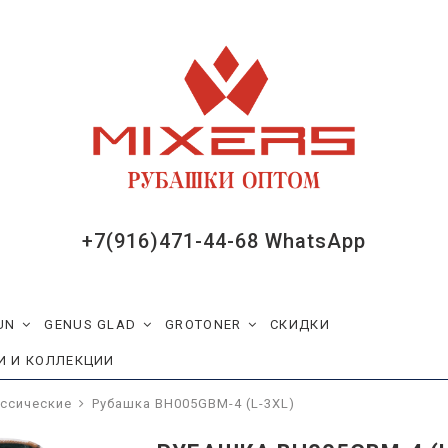
ассические с
ие с коротким
ые с длинным
ые с коротким
азмеры (баталы)
стков
(Садик)
(Школа)
шие размеры
линным рукавом
оротким рукавом
инным рукавом
ом
+7(916)471-44-68 WhatsApp
ротким рукавом
ные
UN
GENUS GLAD
GROTONER
СКИДКИ
И И КОЛЛЕКЦИИ
ссические
Рубашка BH005GBM-4 (L-3XL)