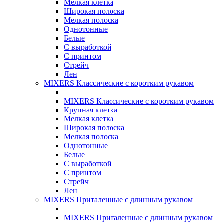
Мелкая клетка
Широкая полоска
Мелкая полоска
Однотонные
Белые
С выработкой
С принтом
Стрейч
Лен
MIXERS Классические с коротким рукавом
MIXERS Классические с коротким рукавом
Крупная клетка
Мелкая клетка
Широкая полоска
Мелкая полоска
Однотонные
Белые
С выработкой
С принтом
Стрейч
Лен
MIXERS Приталенные с длинным рукавом
MIXERS Приталенные с длинным рукавом