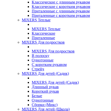
Классические c длинным рукавом
Классические с коротким рукавом
Приталенные с длинным рукавом
Приталенные с коротким рукавом
MIXERS Теплые
MIXERS Теплые
Классические
Приталенные
MIXERS Для подростков
MIXERS Для подростков
В полоску
Однотонные
С коротким рукавом
Стрейч
MIXERS Для детей (Садик)
MIXERS Для детей (Садик)
Длинный рукав
Короткий рукав
Белые
Однотонные
Сборки (Микс)
MIXERS Для детей (Школа)