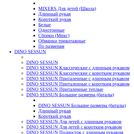
MIXERS Для детей (Школа)
Длинный рукав
Короткий рукав
Белые
Однотонные
Сборки (Микс)
Обманки трикотажные
По размерам
DINO SESSUN
DINO SESSUN
DINO SESSUN Классические с длинным рукавом
DINO SESSUN Классические с коротким рукавом
DINO SESSUN Приталенные с длинным рукавом
DINO SESSUN Приталенные с коротким рукавом
DINO SESSUN Приталенные теплые
DINO SESSUN Большие размеры (баталы)
DINO SESSUN Большие размеры (баталы)
Длинный рукав
Короткий рукав
DINO SESSUN Для детей с длинным рукавом
DINO SESSUN Для детей с коротким рукавом
DINO SESSUN Подросток с длинным рукавом