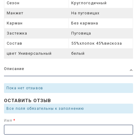
Сезон
Круглогодичный
Манжет
На пуговицах
Карман
Без кармана
Застежка
Пуговица
Состав
55%хлопок 45%вискоза
цвет Универсальный
белый
Описание
Пока нет отзывов
ОСТАВИТЬ ОТЗЫВ
Все поля обязательны к заполнению
Имя