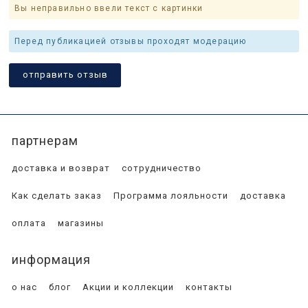
Вы неправильно ввели текст с картинки
Перед публикацией отзывы проходят модерацию
партнерам
доставка и возврат
сотрудничество
Как сделать заказ
Программа лояльности
доставка
оплата
магазины
информация
о нас
блог
Акции и коллекции
контакты