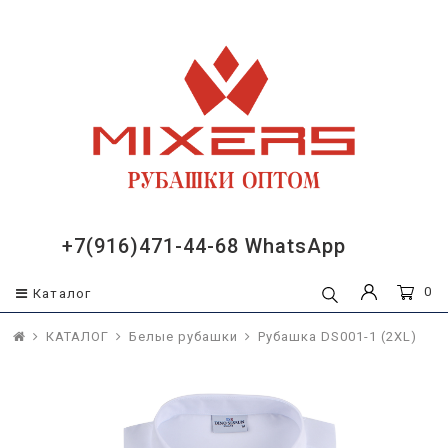
КАТАЛОГ
MIXERS
DINO SESSUN
GENUS GLAD
GROTONER
Рубашки MIXERS Кл
MIXERS Классическ
MIXERS Приталенн
MIXERS Приталенн
MIXERS Большие р
MIXERS Теплые
MIXERS Для подро
MIXERS Для детей 
MIXERS Для детей 
DINO SESSUN Боль
длинным рукавом
рукавом
рукавом
рукавом
(баталы)
Белые рубашки
Рубашки MIXERS Классические с
DINO SESSUN Классические с длинным
GENUS GLAD Классические с длинным
GROTONER Приталенные с длинным
Классические c д
Классические
В полоску
Длинный рукав
Длинный рукав
длинным рукавом
рукавом
рукавом
рукавом
Крупная клетка
Крупная клетка
Крупная клетка
Крупная клетка
Длинный рукав
Голубые рубашки и поло
Классические с к
Приталенные
Однотонные
Короткий рукав
Короткий рукав
MIXERS Классические с
DINO SESSUN Классические с
GENUS GLAD Приталенные с длинным
GROTONER Классические с коротким
Мелкая клетка
Мелкая клетка
Мелкая клетка
Мелкая клетка
Короткий рукав
коротким рукавом
коротким рукавом
рукавом
рукавом
Рубашки в клетку
Приталенные с дл
С коротким рукав
Белые
Белые
Широкая полоска
Широкая полоска
Широкая полоска
Широкая полоска
MIXERS Приталенные с длинным
DINO SESSUN Приталенные с длинным
GENUS GLAD Классические с
GROTONER Классические с длинным
НОВАЯ КОЛЛЕКЦИЯ
Приталенные с ко
Стрейч
Однотонные
Однотонные
+7(916)471-44-68 WhatsApp
рукавом
рукавом
коротким рукавом
рукавом
Мелкая полоска
Мелкая полоска
Мелкая полоска
Мелкая полоска
Поло детские
Сборки (Микс)
Сборки (Микс)
MIXERS Приталенные с коротким
DINO SESSUN Приталенные с
GENUS GLAD Приталенные с коротким
GROTONER Приталенные с коротким
0
Каталог
Однотонные
Однотонные
Однотонные
Однотонные
рукавом
коротким рукавом
рукавом
рукавом
Поло мужские
Обманки трикотаж
КАТАЛОГ
Белые рубашки
Рубашка DS001-1 (2XL)
Белые
Белые
Белые
Белые
MIXERS Большие размеры
DINO SESSUN Приталенные теплые
GROTONER Великаны короткий рукав
(баталы)
По размерам
С выработкой
С выработкой
С выработкой
С выработкой
DINO SESSUN Большие размеры
GROTONER Детские
MIXERS Теплые
(баталы)
С принтом
С принтом
С принтом
С принтом
MIXERS Для подростков
DINO SESSUN Для детей с длинным