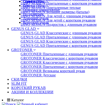
Стрейч
Сборки (Микс)
Однотонные
DINO SESSUN Приталенные с коротким рукавом
Лен
Сборки (Микс)
DINO SESSUN Приталенные теплые
Обманки трикотажные
DINO SESSUN Большие размеры (баталы)
По размерам
DINO SESSUN Для детей с длинным рукавом
Длинный рукав
DINO SESSUN Для детей с коротким рукавом
Короткий рукав
DINO SESSUN Подросток с длинным рукавом
GENUS GLAD
GENUS GLAD Классические с длинным рукавом
GENUS GLAD Приталенные с длинным рукавом
GENUS GLAD Классические с коротким рукавом
GENUS GLAD Приталенные с коротким рукавом
GROTONER
GROTONER Приталенные с длинным рукавом
GROTONER Классические с коротким рукавом
GROTONER Классические с длинным рукавом
GROTONER Приталенные с коротким рукавом
GROTONER Великаны короткий рукав
GROTONER Детские
СКИДКИ
SLIM FIT
КОРОТКИЙ РУКАВ
АКЦИИ И КОЛЛЕКЦИИ
Каталог