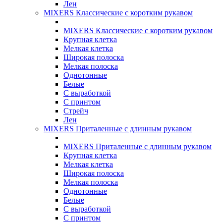
Лен
MIXERS Классические с коротким рукавом
MIXERS Классические с коротким рукавом
Крупная клетка
Мелкая клетка
Широкая полоска
Мелкая полоска
Однотонные
Белые
С выработкой
С принтом
Стрейч
Лен
MIXERS Приталенные с длинным рукавом
MIXERS Приталенные с длинным рукавом
Крупная клетка
Мелкая клетка
Широкая полоска
Мелкая полоска
Однотонные
Белые
С выработкой
С принтом