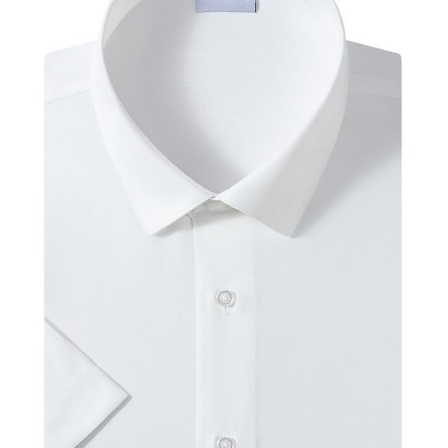
рукавом
Стрейч
Стрейч
Стрейч
Стрейч
MIXERS Для детей (Садик)
DINO SESSUN Для детей с коротким
Лен
Лен
Лен
рукавом
MIXERS Для детей (Школа)
DINO SESSUN Подросток с длинным
рукавом