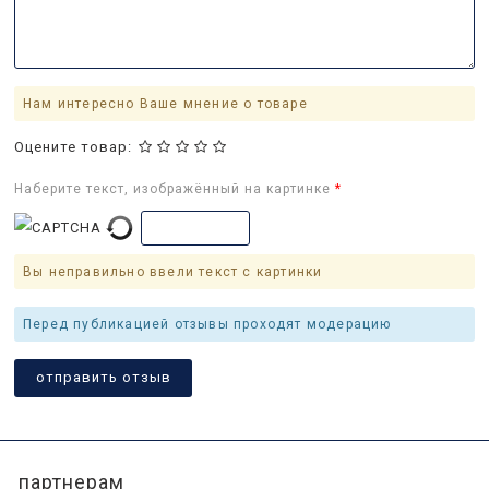
Нам интересно Ваше мнение о товаре
Оцените товар:
Наберите текст, изображённый на картинке
Вы неправильно ввели текст с картинки
Перед публикацией отзывы проходят модерацию
партнерам