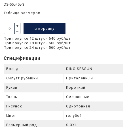
DS-55c45v-3
Таблица размеров
в корзину
При покупке 12 штук - 640 руб/шт
При покупке 18 штук - 600 руб/шт
При покупке 24 штук - 560 руб/шт
Спецификации
Бренд
DINO SESSUN
Силуэт рубашки
Приталенный
Рукав
Короткий
Ткань
Смешанные
Рисунок
Однотонная
Цвет
голубой
Размерный ряд
S-3XL