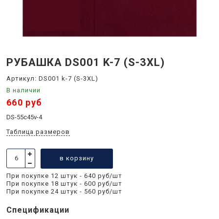
РУБАШКА DS001 K-7 (S-3XL)
Артикул:
DS001 k-7 (S-3XL)
В наличии
660 руб
DS-55c45v-4
Таблица размеров
в корзину
При покупке 12 штук - 640 руб/шт
При покупке 18 штук - 600 руб/шт
При покупке 24 штук - 560 руб/шт
Спецификации