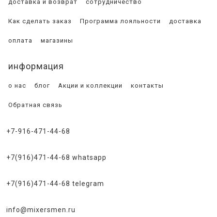
доставка и возврат
сотрудничество
Как сделать заказ
Программа лояльности
доставка
оплата
магазины
информация
о нас
блог
Акции и коллекции
контакты
Обратная связь
+7-916-471-44-68
+7(916)471-44-68 whatsapp
+7(916)471-44-68 telegram
info@mixersmen.ru