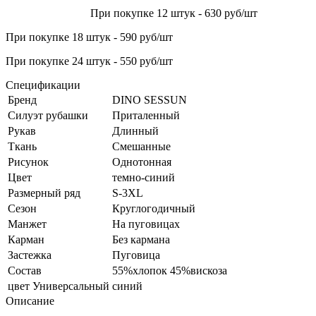
При покупке 12 штук - 630 руб/шт
При покупке 18 штук - 590 руб/шт
При покупке 24 штук - 550 руб/шт
Спецификации
Бренд
DINO SESSUN
Силуэт рубашки
Приталенный
Рукав
Длинный
Ткань
Смешанные
Рисунок
Однотонная
Цвет
темно-синий
Размерный ряд
S-3XL
Сезон
Круглогодичный
Манжет
На пуговицах
Карман
Без кармана
Застежка
Пуговица
Состав
55%хлопок 45%вискоза
цвет Универсальный
синий
Описание