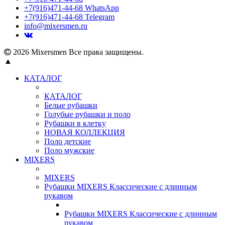
+7(916)471-44-68 WhatsApp
+7(916)471-44-68 Telegram
info@mixersmen.ru
2026 Mixersmen Все права защищены.
▲
КАТАЛОГ
КАТАЛОГ
Белые рубашки
Голубые рубашки и поло
Рубашки в клетку
НОВАЯ КОЛЛЕКЦИЯ
Поло детские
Поло мужские
MIXERS
MIXERS
Рубашки MIXERS Классические с длинным
рукавом
Рубашки MIXERS Классические с длинным
рукавом