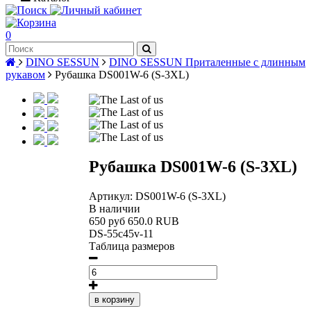
0
DINO SESSUN
DINO SESSUN Приталенные с длинным
рукавом
Рубашка DS001W-6 (S-3XL)
Рубашка DS001W-6 (S-3XL)
Артикул:
DS001W-6 (S-3XL)
В наличии
650 руб
650.0
RUB
DS-55c45v-11
Таблица размеров
в корзину