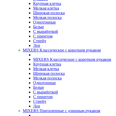
Крупная клетка
Мелкая клетка
Широкая полоска
Мелкая полоска
Однотонные
Белые
С выработкой
С принтом
Стрейч
Лен
MIXERS Классические с коротким рукавом
MIXERS Классические с коротким рукавом
Крупная клетка
Мелкая клетка
Широкая полоска
Мелкая полоска
Однотонные
Белые
С выработкой
С принтом
Стрейч
Лен
MIXERS Приталенные с длинным рукавом