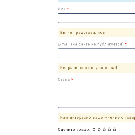
Имя
Вы не представились
E-mail (на сайте не публикуется)
Неправильно введен e-mail
Отзыв
Нам интересно Ваше мнение о това
Оцените товар: