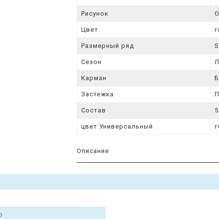
Рисунок
О
Цвет
г
Размерный ряд
S
Сезон
Карман
Б
Застежка
П
Состав
5
цвет Универсальный
г
Описание
ю