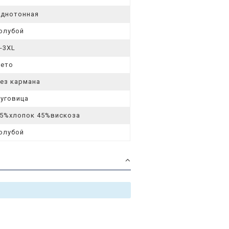
днотонная
олубой
-3XL
Лето
ез кармана
уговица
5%хлопок 45%вискоза
олубой