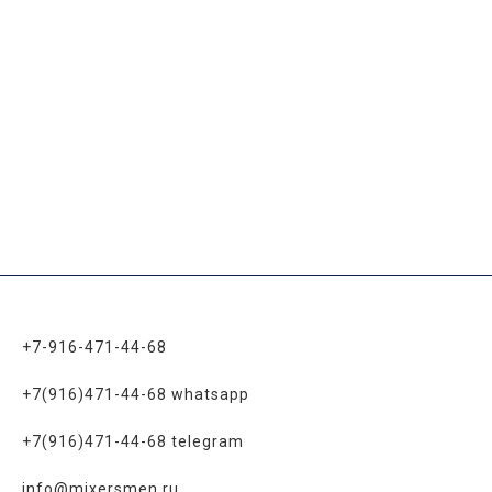
+7-916-471-44-68
+7(916)471-44-68 whatsapp
+7(916)471-44-68 telegram
info@mixersmen.ru