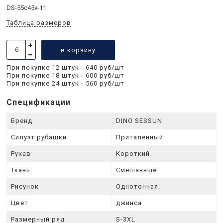
DS-55c45v-11
Таблица размеров
в корзину
При покупке 12 штук - 640 руб/шт
При покупке 18 штук - 600 руб/шт
При покупке 24 штук - 560 руб/шт
Спецификации
Бренд
DINO SESSUN
Силуэт рубашки
Приталенный
Рукав
Короткий
Ткань
Смешанные
Рисунок
Однотонная
Цвет
джинса
Размерный ряд
S-3XL