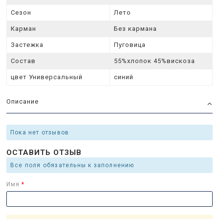
Сезон
Лето
Карман
Без кармана
Застежка
Пуговица
Состав
55%хлопок 45%вискоза
цвет Универсальный
синий
Описание
Пока нет отзывов
ОСТАВИТЬ ОТЗЫВ
Все поля обязательны к заполнению
Имя