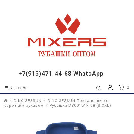
КАТАЛОГ
MIXERS
DINO SESSUN
GENUS GLAD
GROTONER
Рубашки MIXERS Кл
MIXERS Классическ
MIXERS Приталенн
MIXERS Приталенн
MIXERS Большие р
MIXERS Теплые
MIXERS Для подро
MIXERS Для детей 
MIXERS Для детей 
DINO SESSUN Боль
длинным рукавом
рукавом
рукавом
рукавом
(баталы)
Белые рубашки
Рубашки MIXERS Классические с
DINO SESSUN Классические с длинным
GENUS GLAD Классические с длинным
GROTONER Приталенные с длинным
Классические c д
Классические
В полоску
Длинный рукав
Длинный рукав
длинным рукавом
рукавом
рукавом
рукавом
Крупная клетка
Крупная клетка
Крупная клетка
Крупная клетка
Длинный рукав
Голубые рубашки и поло
Классические с к
Приталенные
Однотонные
Короткий рукав
Короткий рукав
MIXERS Классические с
DINO SESSUN Классические с
GENUS GLAD Приталенные с длинным
GROTONER Классические с коротким
Мелкая клетка
Мелкая клетка
Мелкая клетка
Мелкая клетка
Короткий рукав
коротким рукавом
коротким рукавом
рукавом
рукавом
Рубашки в клетку
Приталенные с дл
С коротким рукав
Белые
Белые
Широкая полоска
Широкая полоска
Широкая полоска
Широкая полоска
MIXERS Приталенные с длинным
DINO SESSUN Приталенные с длинным
GENUS GLAD Классические с
GROTONER Классические с длинным
НОВАЯ КОЛЛЕКЦИЯ
Приталенные с ко
Стрейч
Однотонные
Однотонные
+7(916)471-44-68 WhatsApp
рукавом
рукавом
коротким рукавом
рукавом
Мелкая полоска
Мелкая полоска
Мелкая полоска
Мелкая полоска
Поло детские
Сборки (Микс)
Сборки (Микс)
MIXERS Приталенные с коротким
DINO SESSUN Приталенные с
GENUS GLAD Приталенные с коротким
GROTONER Приталенные с коротким
0
Каталог
Однотонные
Однотонные
Однотонные
Однотонные
рукавом
коротким рукавом
рукавом
рукавом
Поло мужские
Обманки трикотаж
DINO SESSUN
DINO SESSUN Приталенные с
Белые
Белые
Белые
Белые
MIXERS Большие размеры
DINO SESSUN Приталенные теплые
GROTONER Великаны короткий рукав
коротким рукавом
Рубашка DS001W k-08 (S-3XL)
(баталы)
По размерам
С выработкой
С выработкой
С выработкой
С выработкой
DINO SESSUN Большие размеры
GROTONER Детские
MIXERS Теплые
(баталы)
С принтом
С принтом
С принтом
С принтом
MIXERS Для подростков
DINO SESSUN Для детей с длинным