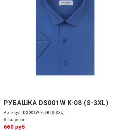
рукавом
Стрейч
Стрейч
Стрейч
Стрейч
MIXERS Для детей (Садик)
DINO SESSUN Для детей с коротким
Лен
Лен
Лен
рукавом
MIXERS Для детей (Школа)
DINO SESSUN Подросток с длинным
рукавом
РУБАШКА DS001W K-08 (S-3XL)
Артикул:
DS001W k-08 (S-3XL)
В наличии
660 руб