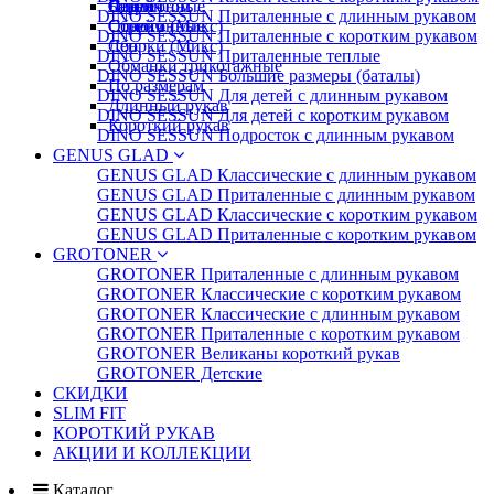
Лен
Стрейч
С принтом
Однотонные
Белые
DINO SESSUN Приталенные с длинным рукавом
Стрейч
Сборки (Микс)
Однотонные
DINO SESSUN Приталенные с коротким рукавом
Лен
Сборки (Микс)
DINO SESSUN Приталенные теплые
Обманки трикотажные
DINO SESSUN Большие размеры (баталы)
По размерам
DINO SESSUN Для детей с длинным рукавом
Длинный рукав
DINO SESSUN Для детей с коротким рукавом
Короткий рукав
DINO SESSUN Подросток с длинным рукавом
GENUS GLAD
GENUS GLAD Классические с длинным рукавом
GENUS GLAD Приталенные с длинным рукавом
GENUS GLAD Классические с коротким рукавом
GENUS GLAD Приталенные с коротким рукавом
GROTONER
GROTONER Приталенные с длинным рукавом
GROTONER Классические с коротким рукавом
GROTONER Классические с длинным рукавом
GROTONER Приталенные с коротким рукавом
GROTONER Великаны короткий рукав
GROTONER Детские
СКИДКИ
SLIM FIT
КОРОТКИЙ РУКАВ
АКЦИИ И КОЛЛЕКЦИИ
Каталог