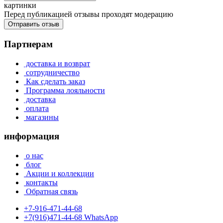
картинки
Перед публикацией отзывы проходят модерацию
Партнерам
доставка и возврат
сотрудничество
Как сделать заказ
Программа лояльности
доставка
оплата
магазины
информация
о нас
блог
Акции и коллекции
контакты
Обратная связь
+7-916-471-44-68
+7(916)471-44-68 WhatsApp