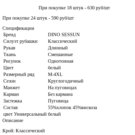
При покупке 18 штук - 630 руб/шт
При покупке 24 штук - 590 руб/шт
Спецификации
Бренд
DINO SESSUN
Силуэт рубашки
Классический
Рукав
Длинный
Ткань
Смешанные
Рисунок
Однотонная
Цвет
белый
Размерный ряд
M-4XL
Сезон
Круглогодичный
Манжет
На пуговицах
Карман
Без кармана
Застежка
Пуговица
Состав
55%хлопок 45%вискоза
цвет Универсальный
белый
Описание
Крой: Классический