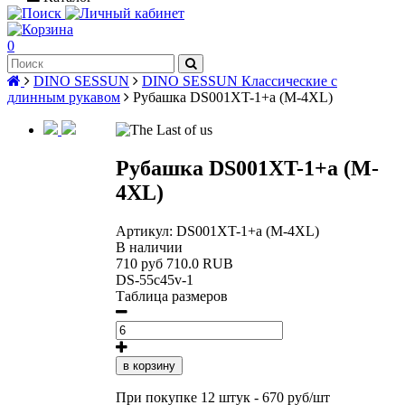
0
DINO SESSUN
DINO SESSUN Классические с
длинным рукавом
Рубашка DS001XT-1+a (M-4XL)
Рубашка DS001XT-1+a (M-
4XL)
Артикул:
DS001XT-1+a (M-4XL)
В наличии
710 руб
710.0
RUB
DS-55c45v-1
Таблица размеров
в корзину
При покупке 12 штук - 670 руб/шт