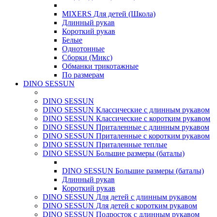
MIXERS Для детей (Школа)
Длинный рукав
Короткий рукав
Белые
Однотонные
Сборки (Микс)
Обманки трикотажные
По размерам
DINO SESSUN
DINO SESSUN
DINO SESSUN Классические с длинным рукавом
DINO SESSUN Классические с коротким рукавом
DINO SESSUN Приталенные с длинным рукавом
DINO SESSUN Приталенные с коротким рукавом
DINO SESSUN Приталенные теплые
DINO SESSUN Большие размеры (баталы)
DINO SESSUN Большие размеры (баталы)
Длинный рукав
Короткий рукав
DINO SESSUN Для детей с длинным рукавом
DINO SESSUN Для детей с коротким рукавом
DINO SESSUN Подросток с длинным рукавом