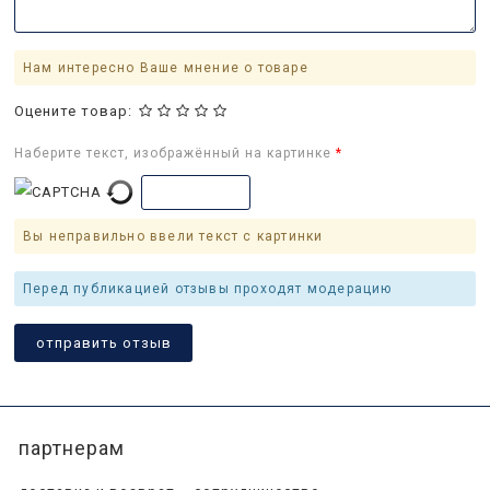
Нам интересно Ваше мнение о товаре
Оцените товар:
Наберите текст, изображённый на картинке
Вы неправильно ввели текст с картинки
Перед публикацией отзывы проходят модерацию
партнерам