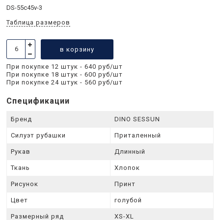
DS-55c45v-3
Таблица размеров
в корзину
При покупке 12 штук - 640 руб/шт
При покупке 18 штук - 600 руб/шт
При покупке 24 штук - 560 руб/шт
Спецификации
Бренд
DINO SESSUN
Силуэт рубашки
Приталенный
Рукав
Длинный
Ткань
Xлопок
Рисунок
Принт
Цвет
голубой
Размерный ряд
XS-XL