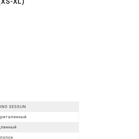
XS-XL)
INO SESSUN
риталенный
Длинный
лопок