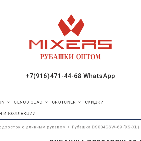
ассические с
ие с коротким
ые с длинным
ые с коротким
азмеры (баталы)
стков
(Садик)
(Школа)
шие размеры
линным рукавом
оротким рукавом
инным рукавом
ом
+7(916)471-44-68 WhatsApp
ротким рукавом
ные
UN
GENUS GLAD
GROTONER
СКИДКИ
И И КОЛЛЕКЦИИ
одросток с длинным рукавом
Рубашка DS004GSW-69 (XS-XL)