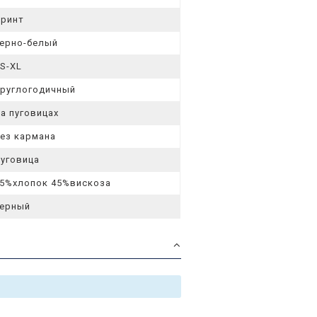
ринт
ерно-белый
S-XL
руглогодичный
а пуговицах
ез кармана
уговица
5%хлопок 45%вискоза
ерный