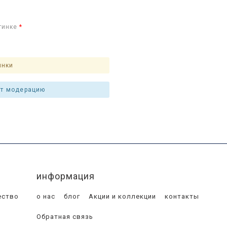
ртинке
инки
ят модерацию
информация
ество
о нас
блог
Акции и коллекции
контакты
Обратная связь