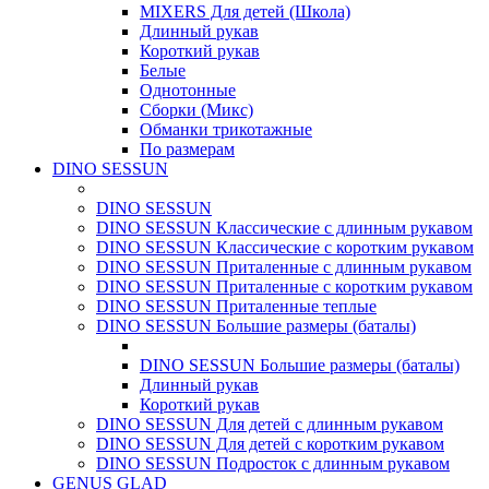
MIXERS Для детей (Школа)
Длинный рукав
Короткий рукав
Белые
Однотонные
Сборки (Микс)
Обманки трикотажные
По размерам
DINO SESSUN
DINO SESSUN
DINO SESSUN Классические с длинным рукавом
DINO SESSUN Классические с коротким рукавом
DINO SESSUN Приталенные с длинным рукавом
DINO SESSUN Приталенные с коротким рукавом
DINO SESSUN Приталенные теплые
DINO SESSUN Большие размеры (баталы)
DINO SESSUN Большие размеры (баталы)
Длинный рукав
Короткий рукав
DINO SESSUN Для детей с длинным рукавом
DINO SESSUN Для детей с коротким рукавом
DINO SESSUN Подросток с длинным рукавом
GENUS GLAD