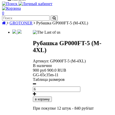
0
GROTONER
Рубашка GP000FT-5 (M-4XL)
Рубашка GP000FT-5 (M-
4XL)
Артикул:
GP000FT-5 (M-4XL)
В наличии
900 руб
900.0
RUB
GG-65c35m-11
Таблица размеров
в корзину
При покупке 12 штук - 840 руб/шт