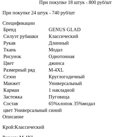
При покупке 18 штук - 800 руб/шт
При покупке 24 штук - 740 руб/шт
Спецификации
Бренд
GENUS GLAD
Силуэт рубашки
Классический
Рукав
Длинный
Ткань
Модал
Рисунок
Однотонная
Цвет
джинса
Размерный ряд
M-4XL
Сезон
Круглогодичный
Манжет
Универсальный
Карман
1 накладной
Застежка
Пуговица
Состав
65%хлопок 35%модал
цвет Универсальный
синий
Описание
Крой:Классический