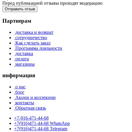
Перед публикацией отзывы проходят модерацию
Партнерам
доставка и возврат
сотрудничество
Как сделать заказ
Программа лояльности
доставка
оплата
магазины
информация
о нас
блог
Акции и коллекции
контакты
Обратная связь
+7-916-471-44-68
+7(916)471-44-68 WhatsApp
+7(916)471-44-68 Telegram