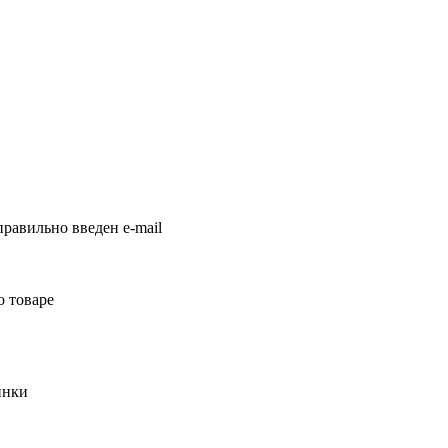
равильно введен e-mail
о товаре
инки