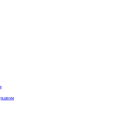
м
укавом