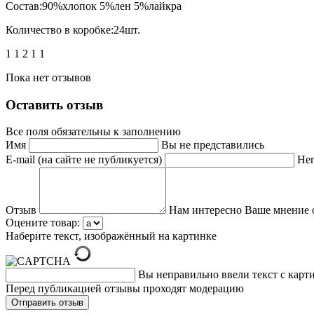
Состав:90%хлопок 5%лен 5%лайкра
Количество в коробке:24шт.
1 1 2 1 1
Пока нет отзывов
Оставить отзыв
Все поля обязательны к заполнению
Имя
Вы не представились
E-mail (на сайте не публикуется)
Неп
Отзыв
Нам интересно Ваше мнение 
Оцените товар:
Наберите текст, изображённый на картинке
Вы неправильно ввели текст с карт
Перед публикацией отзывы проходят модерацию