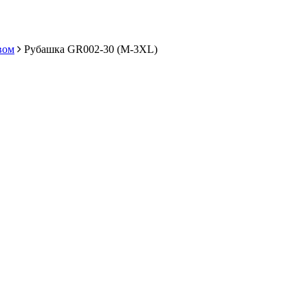
вом
Рубашка GR002-30 (M-3XL)