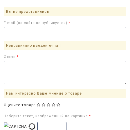
Вы не представились
E-mail (на сайте не публикуется)
Неправильно введен e-mail
Отзыв
Нам интересно Ваше мнение о товаре
Оцените товар:
Наберите текст, изображённый на картинке