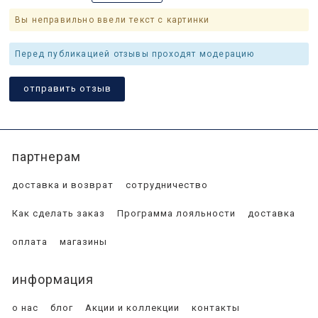
Вы неправильно ввели текст с картинки
Перед публикацией отзывы проходят модерацию
партнерам
доставка и возврат
сотрудничество
Как сделать заказ
Программа лояльности
доставка
оплата
магазины
информация
о нас
блог
Акции и коллекции
контакты