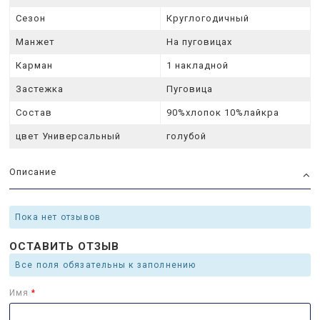
Сезон
Круглогодичный
Манжет
На пуговицах
Карман
1 накладной
Застежка
Пуговица
Состав
90%хлопок 10%лайкра
цвет Универсальный
голубой
Описание
Пока нет отзывов
ОСТАВИТЬ ОТЗЫВ
Все поля обязательны к заполнению
Имя