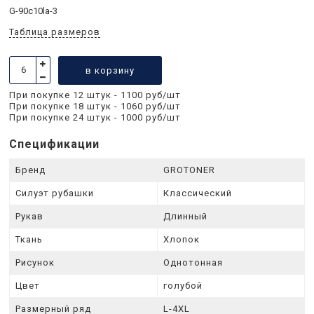
G-90c10la-3
Таблица размеров
в корзину
При покупке 12 штук - 1100 руб/шт
При покупке 18 штук - 1060 руб/шт
При покупке 24 штук - 1000 руб/шт
Спецификации
Бренд
GROTONER
Силуэт рубашки
Классический
Рукав
Длинный
Ткань
Xлопок
Рисунок
Однотонная
Цвет
голубой
Размерный ряд
L-4XL