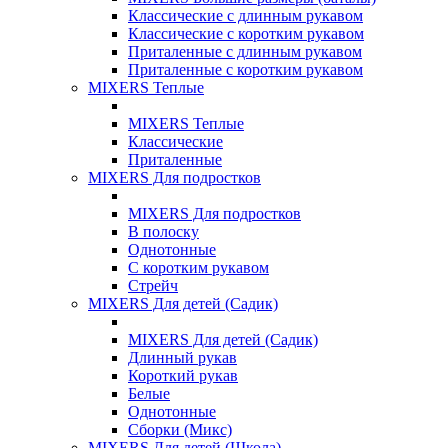
Классические c длинным рукавом
Классические с коротким рукавом
Приталенные с длинным рукавом
Приталенные с коротким рукавом
MIXERS Теплые
MIXERS Теплые
Классические
Приталенные
MIXERS Для подростков
MIXERS Для подростков
В полоску
Однотонные
С коротким рукавом
Стрейч
MIXERS Для детей (Садик)
MIXERS Для детей (Садик)
Длинный рукав
Короткий рукав
Белые
Однотонные
Сборки (Микс)
MIXERS Для детей (Школа)