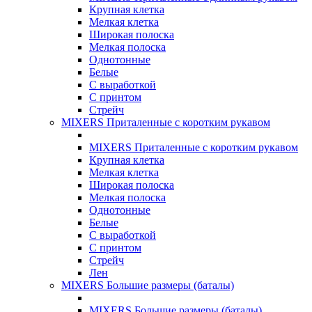
Крупная клетка
Мелкая клетка
Широкая полоска
Мелкая полоска
Однотонные
Белые
С выработкой
С принтом
Стрейч
MIXERS Приталенные с коротким рукавом
MIXERS Приталенные с коротким рукавом
Крупная клетка
Мелкая клетка
Широкая полоска
Мелкая полоска
Однотонные
Белые
С выработкой
С принтом
Стрейч
Лен
MIXERS Большие размеры (баталы)
MIXERS Большие размеры (баталы)