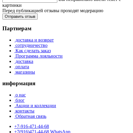
картинки
Перед публикацией отзывы проходят модерацию
Партнерам
доставка и возврат
сотрудничество
Как сделать заказ
Программа лояльности
доставка
оплата
магазины
информация
о нас
блог
Акции и коллекции
контакты
Обратная связь
+7-916-471-44-68
+7(916)471-44-68 WhatsApp