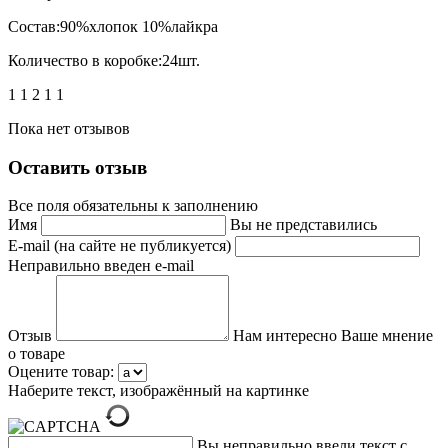
Состав:90%хлопок 10%лайкра
Количество в коробке:24шт.
1 1 2 1 1
Пока нет отзывов
Оставить отзыв
Все поля обязательны к заполнению
Имя
Вы не представились
E-mail (на сайте не публикуется)
Неправильно введен e-mail
Отзыв
Нам интересно Ваше мнение
о товаре
Оцените товар:
Наберите текст, изображённый на картинке
Вы неправильно ввели текст с