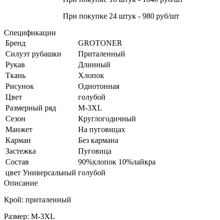
При покупке 24 штук - 980 руб/шт
Спецификации
Бренд
GROTONER
Силуэт рубашки
Приталенный
Рукав
Длинный
Ткань
Xлопок
Рисунок
Однотонная
Цвет
голубой
Размерный ряд
M-3XL
Сезон
Круглогодичный
Манжет
На пуговицах
Карман
Без кармана
Застежка
Пуговица
Состав
90%хлопок 10%лайкра
цвет Универсальный
голубой
Описание
Крой: приталенный
Размер: M-3XL