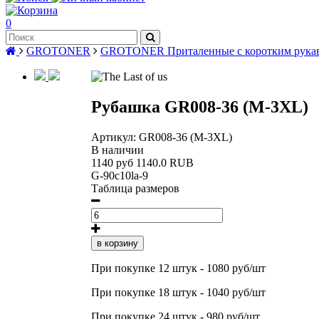
0
GROTONER
GROTONER Приталенные с коротким рука
Рубашка GR008-36 (M-3XL)
Артикул:
GR008-36 (M-3XL)
В наличии
1140 руб
1140.0
RUB
G-90c10la-9
Таблица размеров
в корзину
При покупке 12 штук - 1080 руб/шт
При покупке 18 штук - 1040 руб/шт
При покупке 24 штук - 980 руб/шт