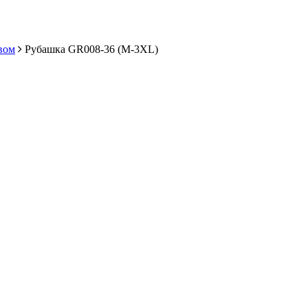
вом
Рубашка GR008-36 (M-3XL)