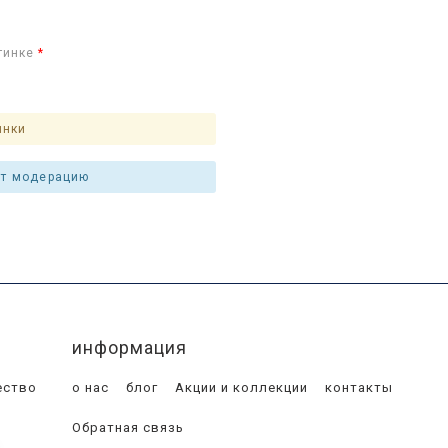
ртинке
инки
ят модерацию
информация
ество
о нас
блог
Акции и коллекции
контакты
Обратная связь