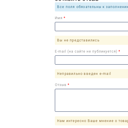
Все поля обязательны к заполнени
Имя
Вы не представились
E-mail (на сайте не публикуется)
Неправильно введен e-mail
Отзыв
Нам интересно Ваше мнение о това