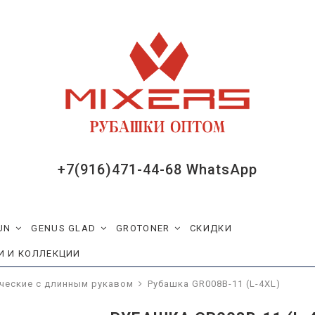
ассические с
ие с коротким
ые с длинным
ые с коротким
азмеры (баталы)
стков
(Садик)
(Школа)
шие размеры
линным рукавом
оротким рукавом
инным рукавом
ом
+7(916)471-44-68 WhatsApp
ротким рукавом
ные
UN
GENUS GLAD
GROTONER
СКИДКИ
И И КОЛЛЕКЦИИ
ческие с длинным рукавом
Рубашка GR008B-11 (L-4XL)