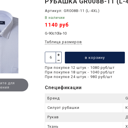
РУБАШКА GR008B-11 (L-
Артикул:
GR008B-11 (L-4XL)
В наличии
1140 руб
G-90c10la-10
Таблица размеров
в корзину
При покупке 12 штук - 1080 руб/шт
При покупке 18 штук - 1040 руб/шт
При покупке 24 штук - 980 руб/шт
ите для
чения
Спецификации
Бренд
Силуэт рубашки
К
Рукав
Ткань
X