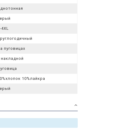
днотонная
серый
-4XL
руглогодичный
а пуговицах
 накладной
уговица
0%хлопок 10%лайкра
серый