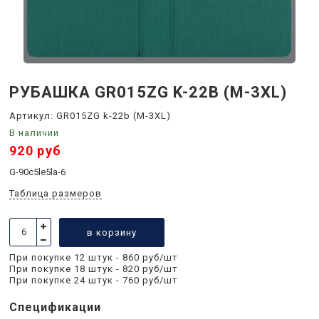
РУБАШКА GR015ZG K-22B (M-3XL)
Артикул:
GR015ZG k-22b (M-3XL)
В наличии
920 руб
G-90c5le5la-6
Таблица размеров
в корзину
При покупке 12 штук - 860 руб/шт
При покупке 18 штук - 820 руб/шт
При покупке 24 штук - 760 руб/шт
Спецификации