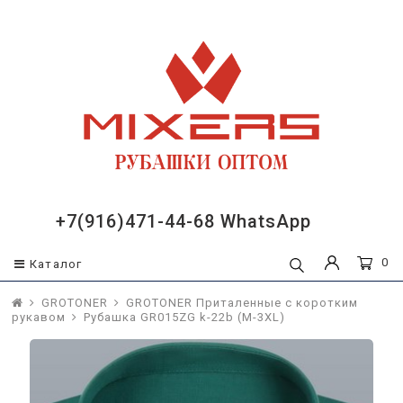
КАТАЛОГ
MIXERS
DINO SESSUN
GENUS GLAD
GROTONER
Рубашки MIXERS Кл
MIXERS Классическ
MIXERS Приталенн
MIXERS Приталенн
MIXERS Большие р
MIXERS Теплые
MIXERS Для подро
MIXERS Для детей 
MIXERS Для детей 
DINO SESSUN Боль
длинным рукавом
рукавом
рукавом
рукавом
(баталы)
Белые рубашки
Рубашки MIXERS Классические с
DINO SESSUN Классические с длинным
GENUS GLAD Классические с длинным
GROTONER Приталенные с длинным
Классические c д
Классические
В полоску
Длинный рукав
Длинный рукав
длинным рукавом
рукавом
рукавом
рукавом
Крупная клетка
Крупная клетка
Крупная клетка
Крупная клетка
Длинный рукав
Голубые рубашки и поло
Классические с к
Приталенные
Однотонные
Короткий рукав
Короткий рукав
MIXERS Классические с
DINO SESSUN Классические с
GENUS GLAD Приталенные с длинным
GROTONER Классические с коротким
Мелкая клетка
Мелкая клетка
Мелкая клетка
Мелкая клетка
Короткий рукав
коротким рукавом
коротким рукавом
рукавом
рукавом
Рубашки в клетку
Приталенные с дл
С коротким рукав
Белые
Белые
Широкая полоска
Широкая полоска
Широкая полоска
Широкая полоска
MIXERS Приталенные с длинным
DINO SESSUN Приталенные с длинным
GENUS GLAD Классические с
GROTONER Классические с длинным
НОВАЯ КОЛЛЕКЦИЯ
Приталенные с ко
Стрейч
Однотонные
Однотонные
+7(916)471-44-68 WhatsApp
рукавом
рукавом
коротким рукавом
рукавом
Мелкая полоска
Мелкая полоска
Мелкая полоска
Мелкая полоска
Поло детские
Сборки (Микс)
Сборки (Микс)
MIXERS Приталенные с коротким
DINO SESSUN Приталенные с
GENUS GLAD Приталенные с коротким
GROTONER Приталенные с коротким
0
Каталог
Однотонные
Однотонные
Однотонные
Однотонные
рукавом
коротким рукавом
рукавом
рукавом
Поло мужские
Обманки трикотаж
GROTONER
GROTONER Приталенные с коротким
Белые
Белые
Белые
Белые
MIXERS Большие размеры
DINO SESSUN Приталенные теплые
GROTONER Великаны короткий рукав
рукавом
Рубашка GR015ZG k-22b (M-3XL)
(баталы)
По размерам
С выработкой
С выработкой
С выработкой
С выработкой
DINO SESSUN Большие размеры
GROTONER Детские
MIXERS Теплые
(баталы)
С принтом
С принтом
С принтом
С принтом
MIXERS Для подростков
DINO SESSUN Для детей с длинным