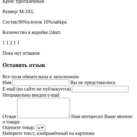
Крой: приталенный
Размер: M-3XL
Состав:90%хлопок 10%лайкра
Количество в коробке:24шт.
1 1 2 1 1
Пока нет отзывов
Оставить отзыв
Все поля обязательны к заполнению
Имя
Вы не представились
E-mail (на сайте не публикуется)
Неправильно введен e-mail
Отзыв
Нам интересно Ваше мнение
о товаре
Оцените товар:
Наберите текст, изображённый на картинке