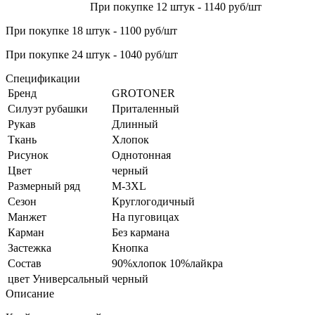
При покупке 12 штук - 1140 руб/шт
При покупке 18 штук - 1100 руб/шт
При покупке 24 штук - 1040 руб/шт
Спецификации
Бренд
GROTONER
Силуэт рубашки
Приталенный
Рукав
Длинный
Ткань
Xлопок
Рисунок
Однотонная
Цвет
черный
Размерный ряд
M-3XL
Сезон
Круглогодичный
Манжет
На пуговицах
Карман
Без кармана
Застежка
Кнопка
Состав
90%хлопок 10%лайкра
цвет Универсальный
черный
Описание