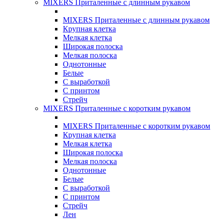
MIXERS Приталенные с длинным рукавом
MIXERS Приталенные с длинным рукавом
Крупная клетка
Мелкая клетка
Широкая полоска
Мелкая полоска
Однотонные
Белые
С выработкой
С принтом
Стрейч
MIXERS Приталенные с коротким рукавом
MIXERS Приталенные с коротким рукавом
Крупная клетка
Мелкая клетка
Широкая полоска
Мелкая полоска
Однотонные
Белые
С выработкой
С принтом
Стрейч
Лен