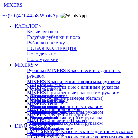
MIXERS
+7(916)471-44-68 WhatsApp
КАТАЛОГ
Белые рубашки
Голубые рубашки и поло
Рубашки в клетку
НОВАЯ КОЛЛЕКЦИЯ
Поло детские
Поло мужские
MIXERS
Рубашки MIXERS Классические с длинным
рукавом
MIXERS Классические с коротким рукавом
Крупная клетка
MIXERS Приталенные с длинным рукавом
Мелкая клетка
Крупная клетка
MIXERS Приталенные с коротким рукавом
Широкая полоска
Мелкая клетка
Крупная клетка
MIXERS Большие размеры (баталы)
Мелкая полоска
Широкая полоска
Мелкая клетка
Крупная клетка
MIXERS Теплые
Однотонные
Мелкая полоска
Широкая полоска
Мелкая клетка
Классические c длинным рукавом
MIXERS Для подростков
Белые
Однотонные
Мелкая полоска
Широкая полоска
Классические с коротким рукавом
Классические
MIXERS Для детей (Садик)
С выработкой
Белые
Однотонные
Мелкая полоска
Приталенные с длинным рукавом
Приталенные
В полоску
MIXERS Для детей (Школа)
С принтом
С выработкой
Белые
Однотонные
Приталенные с коротким рукавом
Однотонные
Длинный рукав
DINO SESSUN
Стрейч
С принтом
С выработкой
Белые
С коротким рукавом
Короткий рукав
Длинный рукав
DINO SESSUN Классические с длинным рукавом
Лен
Стрейч
С принтом
С выработкой
Стрейч
Белые
Короткий рукав
DINO SESSUN Классические с коротким рукавом