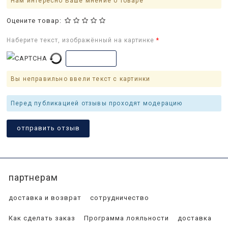
Нам интересно Ваше мнение о товаре
Оцените товар:
Наберите текст, изображённый на картинке
Вы неправильно ввели текст с картинки
Перед публикацией отзывы проходят модерацию
партнерам
доставка и возврат
сотрудничество
Как сделать заказ
Программа лояльности
доставка