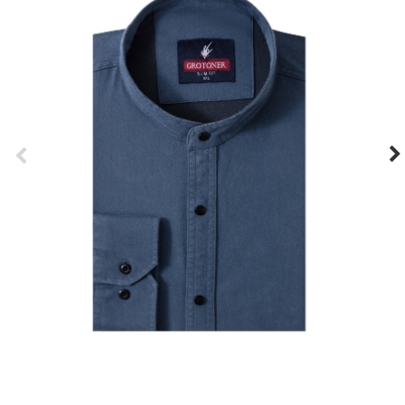
рукавом
Стрейч
Стрейч
Стрейч
Стрейч
MIXERS Для детей (Садик)
DINO SESSUN Для детей с коротким
Лен
Лен
Лен
рукавом
MIXERS Для детей (Школа)
DINO SESSUN Подросток с длинным
рукавом