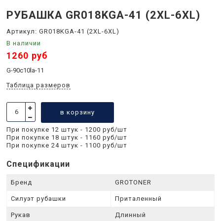
РУБАШКА GR018KGA-41 (2XL-6XL)
Артикул:
GR018KGA-41 (2XL-6XL)
В наличии
1260 руб
G-90c10la-11
Таблица размеров
в корзину
При покупке 12 штук - 1200 руб/шт
При покупке 18 штук - 1160 руб/шт
При покупке 24 штук - 1100 руб/шт
Спецификации
Бренд
GROTONER
Силуэт рубашки
Приталенный
Рукав
Длинный