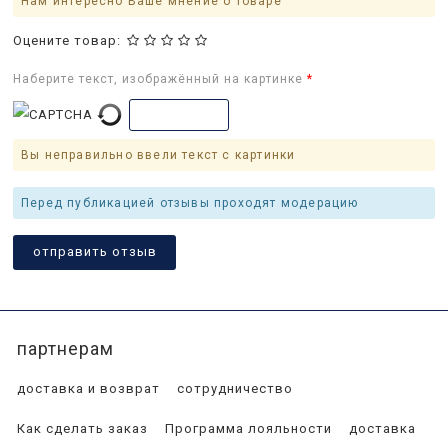
Нам интересно Ваше мнение о товаре
Оцените товар:
Наберите текст, изображённый на картинке
Вы неправильно ввели текст с картинки
Перед публикацией отзывы проходят модерацию
партнерам
доставка и возврат
сотрудничество
Как сделать заказ
Программа лояльности
доставка