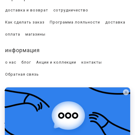
доставка и возврат
сотрудничество
Как сделать заказ
Программа лояльности
доставка
оплата
магазины
информация
о нас
блог
Акции и коллекции
контакты
Обратная связь
+7-916-471-44-68
+7(916)471-44-68 whatsapp
+7(916)471-44-68 telegram