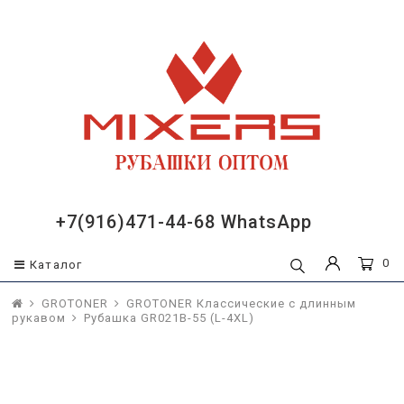
КАТАЛОГ
MIXERS
DINO SESSUN
GENUS GLAD
GROTONER
Рубашки MIXERS Кл
MIXERS Классическ
MIXERS Приталенн
MIXERS Приталенн
MIXERS Большие р
MIXERS Теплые
MIXERS Для подро
MIXERS Для детей 
MIXERS Для детей 
DINO SESSUN Боль
длинным рукавом
рукавом
рукавом
рукавом
(баталы)
Белые рубашки
Рубашки MIXERS Классические с
DINO SESSUN Классические с длинным
GENUS GLAD Классические с длинным
GROTONER Приталенные с длинным
Классические c д
Классические
В полоску
Длинный рукав
Длинный рукав
длинным рукавом
рукавом
рукавом
рукавом
Крупная клетка
Крупная клетка
Крупная клетка
Крупная клетка
Длинный рукав
Голубые рубашки и поло
Классические с к
Приталенные
Однотонные
Короткий рукав
Короткий рукав
MIXERS Классические с
DINO SESSUN Классические с
GENUS GLAD Приталенные с длинным
GROTONER Классические с коротким
Мелкая клетка
Мелкая клетка
Мелкая клетка
Мелкая клетка
Короткий рукав
коротким рукавом
коротким рукавом
рукавом
рукавом
Рубашки в клетку
Приталенные с дл
С коротким рукав
Белые
Белые
Широкая полоска
Широкая полоска
Широкая полоска
Широкая полоска
MIXERS Приталенные с длинным
DINO SESSUN Приталенные с длинным
GENUS GLAD Классические с
GROTONER Классические с длинным
НОВАЯ КОЛЛЕКЦИЯ
Приталенные с ко
Стрейч
Однотонные
Однотонные
+7(916)471-44-68 WhatsApp
рукавом
рукавом
коротким рукавом
рукавом
Мелкая полоска
Мелкая полоска
Мелкая полоска
Мелкая полоска
Поло детские
Сборки (Микс)
Сборки (Микс)
MIXERS Приталенные с коротким
DINO SESSUN Приталенные с
GENUS GLAD Приталенные с коротким
GROTONER Приталенные с коротким
0
Каталог
Однотонные
Однотонные
Однотонные
Однотонные
рукавом
коротким рукавом
рукавом
рукавом
Поло мужские
Обманки трикотаж
GROTONER
GROTONER Классические с длинным
Белые
Белые
Белые
Белые
MIXERS Большие размеры
DINO SESSUN Приталенные теплые
GROTONER Великаны короткий рукав
рукавом
Рубашка GR021B-55 (L-4XL)
(баталы)
По размерам
С выработкой
С выработкой
С выработкой
С выработкой
DINO SESSUN Большие размеры
GROTONER Детские
MIXERS Теплые
(баталы)
С принтом
С принтом
С принтом
С принтом
MIXERS Для подростков
DINO SESSUN Для детей с длинным